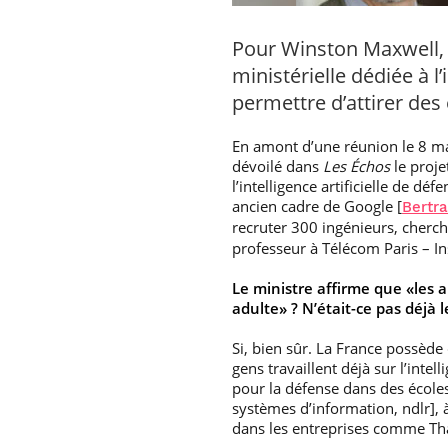
Pour Winston Maxwell, s
ministérielle dédiée à l
permettre d’attirer des
En amont d’une réunion le 8 mar
dévoilé dans
Les Échos
le proje
l’intelligence artificielle de déf
ancien cadre de Google [
Bertr
recruter 300 ingénieurs, cherche
professeur à Télécom Paris – In
Le ministre affirme que «les ar
adulte» ? N’était-ce pas déjà l
Si, bien sûr. La France possèd
gens travaillent déjà sur l’inte
pour la défense dans des école
systèmes d’information, ndlr], 
dans les entreprises comme Tha