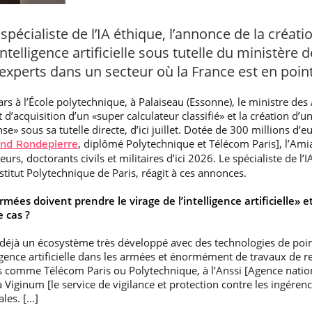
pécialiste de l’IA éthique, l’annonce de la créat
’intelligence artificielle sous tutelle du ministèr
 experts dans un secteur où la France est en poin
s à l’École polytechnique, à Palaiseau (Essonne), le ministre de
t d’acquisition d’un «super calculateur classifié» et la création d’
ense» sous sa tutelle directe, d’ici juillet. Dotée de 300 millions d’
, diplômé Polytechnique et Télécom Paris], l’Am
and Rondepierre
urs, doctorants civils et militaires d’ici 2026. Le spécialiste de l’
stitut Polytechnique de Paris, réagit à ces annonces.
mées doivent prendre le virage de l’intelligence artificielle» et
e cas ?
e déjà un écosystème très développé avec des technologies de po
lligence artificielle dans les armées et énormément de travaux de 
s comme Télécom Paris ou Polytechnique, à l’Anssi [Agence nation
à Viginum [le service de vigilance et protection contre les ingére
les. […]