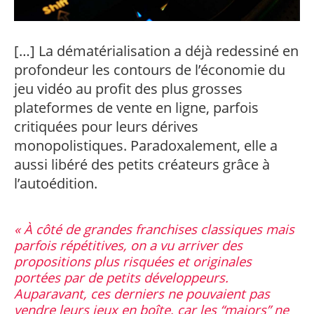
professionnel
Je suis élève en
Artificielle en
S’engager à Télécom
Corps des Mines
Parcours Numérique
situation de
alternance
Paris
• Journaliste
Responsable
Parcours Talents : un
handicap, comment
(admissions closes)
Numérique
Double Diplôme
faire ?
[…] La dématérialisation a déjà redessiné en
responsable : nos
Enquête 1er emploi
• Diplômé
donnant accès aux
Expert
élèves impliqués
Corps techniques de
profondeur les contours de l’économie du
Vous êtes admis,
cybersécurité des
• Créateur d’entreprise
l’État
préparez votre
réseaux et des
jeu vidéo au profit des plus grosses
arrivée
systèmes
plateformes de vente en ligne, parfois
d’information
Financement
critiquées pour leurs dérives
Intelligence
Entreprises &
monopolistiques. Paradoxalement, elle a
Artificielle – Expert
solutions Mastère
Data & MLops
aussi libéré des petits créateurs grâce à
Spécialisé
Intelligence
l’autoédition.
Brochures &
Artificielle
contacts
multimodale et
autonome
Événements des
À côté de grandes franchises classiques mais
formations de
parfois répétitives, on a vu arriver des
Mastère Spécialisé
propositions plus risquées et originales
portées par de petits développeurs.
Auparavant, ces derniers ne pouvaient pas
vendre leurs jeux en boîte, car les “majors” ne