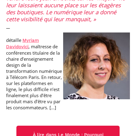
leur laissaient aucune place sur les étagères
des boutiques. Le numérique leur a donné
cette visibilité qui leur manquait,
détaille
Myriam
, maîtresse de
Davidovici
conférences titulaire de la
chaire d’enseignement
design de la
transformation numérique
à Télécom Paris. En retour,
sur les plateformes en
ligne, le plus difficile n’est
finalement plus d’être
produit mais d’être vu par
les consommateurs. […]
À lire dans Le Monde : Pourquoi