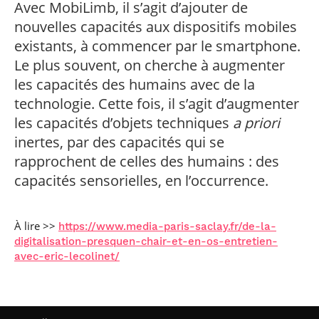
Avec MobiLimb, il s’agit d’ajouter de
professionnel
Je suis élève en
Artificielle en
S’engager à Télécom
Corps des Mines
Parcours Numérique
situation de
alternance
Paris
nouvelles capacités aux dispositifs mobiles
• Journaliste
Responsable
Parcours Talents : un
handicap, comment
(admissions closes)
Numérique
Double Diplôme
existants, à commencer par le smartphone.
faire ?
responsable : nos
Enquête 1er emploi
• Diplômé
donnant accès aux
Expert
élèves impliqués
Le plus souvent, on cherche à augmenter
Corps techniques de
Vous êtes admis,
cybersécurité des
• Créateur d’entreprise
l’État
préparez votre
les capacités des humains avec de la
réseaux et des
arrivée
systèmes
technologie. Cette fois, il s’agit d’augmenter
d’information
Financement
les capacités d’objets techniques
a priori
Intelligence
inertes, par des capacités qui se
Entreprises &
Artificielle – Expert
solutions Mastère
Data & MLops
rapprochent de celles des humains : des
Spécialisé
capacités sensorielles, en l’occurrence.
Intelligence
Brochures &
Artificielle
contacts
multimodale et
autonome
À lire >>
https://www.media-paris-saclay.fr/de-la-
Événements des
digitalisation-presquen-chair-et-en-os-entretien-
formations de
Mastère Spécialisé
avec-eric-lecolinet/