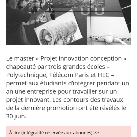
professionnel
Je suis élève en
Artificielle en
S’engager à Télécom
Corps des Mines
Parcours Numérique
situation de
alternance
Paris
• Journaliste
Responsable
Parcours Talents : un
handicap, comment
(admissions closes)
Numérique
Double Diplôme
faire ?
responsable : nos
Enquête 1er emploi
• Diplômé
donnant accès aux
Expert
élèves impliqués
Corps techniques de
Vous êtes admis,
cybersécurité des
• Créateur d’entreprise
l’État
préparez votre
réseaux et des
arrivée
systèmes
d’information
Financement
Intelligence
Le
master « Projet innovation conception »
Entreprises &
Artificielle – Expert
chapeauté par trois grandes écoles –
solutions Mastère
Data & MLops
Spécialisé
Polytechnique, Télécom Paris et HEC –
Intelligence
permet aux étudiants d’intégrer pendant un
Brochures &
Artificielle
contacts
multimodale et
an une entreprise pour travailler sur un
autonome
projet innovant. Les contours des travaux
Événements des
formations de
de la dernière promotion ont été révélés le
Mastère Spécialisé
30 juin.
À lire (intégralité réservée aux abonnés) >>