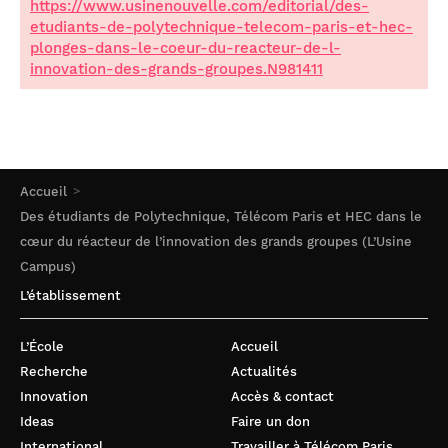
https://www.usinenouvelle.com/editorial/des-
etudiants-de-polytechnique-telecom-paris-et-hec-
plonges-dans-le-coeur-du-reacteur-de-l-
innovation-des-grands-groupes.N981411
Accueil
Des étudiants de Polytechnique, Télécom Paris et HEC dans le
cœur du réacteur de l’innovation des grands groupes (L’Usine
Campus)
L’établissement
L’École
Accueil
Recherche
Actualités
Innovation
Accès & contact
Ideas
Faire un don
International
Travailler à Télécom Paris