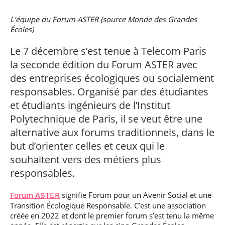
professionnel
Je suis élève en
Artificielle en
S’engager à Télécom
Corps des Mines
Parcours Numérique
situation de
alternance
Paris
• Journaliste
Responsable
L’équipe du Forum ASTER (source Monde des Grandes
Parcours Talents : un
handicap, comment
(admissions closes)
Numérique
Écoles)
Double Diplôme
faire ?
responsable : nos
Enquête 1er emploi
• Diplômé
donnant accès aux
Expert
élèves impliqués
Corps techniques de
Vous êtes admis,
Le 7 décembre s’est tenue à Telecom Paris
cybersécurité des
• Créateur d’entreprise
l’État
préparez votre
réseaux et des
la seconde édition du Forum ASTER avec
arrivée
systèmes
des entreprises écologiques ou socialement
d’information
Financement
responsables. Organisé par des étudiantes
Intelligence
Entreprises &
Artificielle – Expert
et étudiants ingénieurs de l’Institut
solutions Mastère
Data & MLops
Polytechnique de Paris, il se veut être une
Spécialisé
Intelligence
alternative aux forums traditionnels, dans le
Brochures &
Artificielle
but d’orienter celles et ceux qui le
contacts
multimodale et
autonome
souhaitent vers des métiers plus
Événements des
formations de
responsables.
Mastère Spécialisé
signifie Forum pour un Avenir Social et une
Forum ASTER
Transition Écologique Responsable. C’est une association
créée en 2022 et dont le premier forum s’est tenu la même