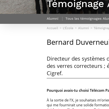
Témoignage 
Sport (fr)
Expert cybersécurité des réseaux
Mobilité en France
et des systèmes d’information
Parcours Numérique Responsable
Intelligence Artificielle – Expert
Alumni
Tous les témoignages Alu
Enquête 1er emploi
Data & MLops
Accueil
L’École
Alumni
Témoigna
Intelligence Artificielle multimodale
et autonome
Bernard Duverneui
Manager des systèmes
d’information (admissions closes)
Directeur des systèmes d
des verres correcteurs ; 
Cigref.
Pourquoi avais-tu choisi Télécom Pa
À la sortie de l’X, je souhaitais m’orie
qui me fournirait une solide formation