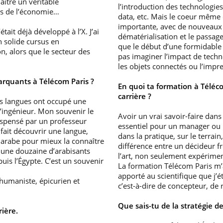
aître un véritable
l’introduction des technologies
rs de l’économie…
data, etc. Mais le coeur même d
importante, avec de nouveaux 
tait déjà développé à l’X. J’ai
dématérialisation et le passage
n solide cursus en
que le début d’une formidable
n, alors que le secteur des
pas imaginer l’impact de tech
les objets connectés ou l’impr
arquants à Télécom Paris ?
En quoi ta formation à Téléco
carrière ?
les langues ont occupé une
’ingénieur. Mon souvenir le
Avoir un vrai savoir-faire dan
ispensé par un professeur
essentiel pour un manager ou 
fait découvrir une langue,
dans la pratique, sur le terrain,
 arabe pour mieux la connaître
différence entre un décideur f
c une douzaine d’arabisants
l’art, non seulement expérimen
uis l’Égypte. C’est un souvenir
La formation Télécom Paris m’a
apporté au scientifique que j’
humaniste, épicurien et
c’est-à-dire de concepteur, de 
Que sais-tu de la stratégie d
ière.