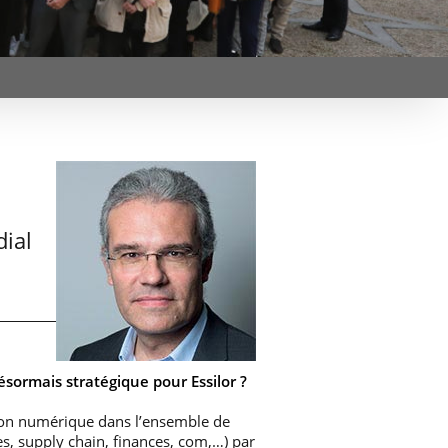
et d’emplois
Focus
Newsroom
Transferts
Agenda
technologiques et
Pressroom
valorisation
Newsletters
RSS
dial
ésormais stratégique pour Essilor ?
ion numérique dans l’ensemble de
es, supply chain, finances, com,…) par