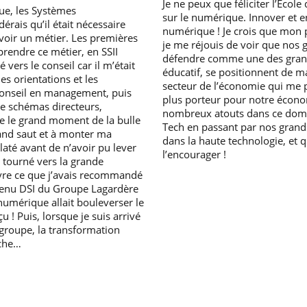
Je ne peux que féliciter l’Écol
que, les Systèmes
sur le numérique. Innover et
érais qu’il était nécessaire
numérique ! Je crois que mon p
avoir un métier. Les premières
je me réjouis de voir que nos g
rendre ce métier, en SSII
défendre comme une des grand
 vers le conseil car il m’était
éducatif, se positionnent de ma
es orientations et les
secteur de l’économie qui me p
conseil en management, puis
plus porteur pour notre économ
e schémas directeurs,
nombreux atouts dans ce doma
te le grand moment de la bulle
Tech en passant par nos grand
grand saut et à monter ma
dans la haute technologie, et qu
claté avant de n’avoir pu lever
l’encourager !
s tourné vers la grande
uvre ce que j’avais recommandé
devenu DSI du Groupe Lagardère
 numérique allait bouleverser le
 ! Puis, lorsque je suis arrivé
groupe, la transformation
rche…