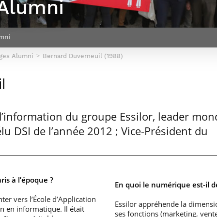
Alumni
Corps des Mines
recherche &
communication
Soutien à la
Financement
Nos offres
innovation
Parcours Talents : un Double Diplôme
Modélisation
Mécénat
mobilité
d’emplois
donnant accès aux Corps techniques
mathématique
Entreprises & solutions Mastère
enseignement et
Rapport d’activité
Alumni
de l’État
Spécialisé
recherche
mni
de la recherche à
Témoignages
Nos offres
Télécom Paris :
Brochures & contacts
Alumni
d’emplois
ges Alumni
Bernard Duverneuil (1988)
rétrospective
Prix des
administratifs et
Événements des formations de
Technologies
techniques
Mastère Spécialisé
l
Numériques
Nos avantages
Nos engagements
sociétaux
’information du groupe Essilor, leader mon
élu DSI de l’année 2012 ; Vice-Président du
ris à l’époque ?
En quoi le numérique est-il d
nter vers l’École d’Application
Essilor appréhende la dimens
 en informatique. Il était
ses fonctions (marketing, vent