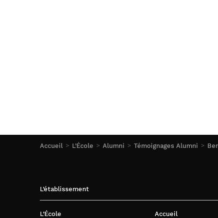
Accueil
L’École
Alumni
Témoignages Alumni
Ber
L’établissement
L’École
Accueil