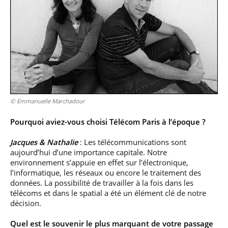
professionnel
Je suis élève en
Artificielle en
S’engager à Télécom
Corps des Mines
Parcours Numérique
situation de
alternance
Paris
• Journaliste
Responsable
Parcours Talents : un
handicap, comment
(admissions closes)
Numérique
Double Diplôme
faire ?
responsable : nos
Enquête 1er emploi
• Diplômé
donnant accès aux
Expert
élèves impliqués
Corps techniques de
Vous êtes admis,
cybersécurité des
• Créateur d’entreprise
l’État
préparez votre
réseaux et des
arrivée
systèmes
d’information
Financement
Intelligence
© Emmanuelle Marchadour
Entreprises &
Artificielle – Expert
solutions Mastère
Data & MLops
Spécialisé
Pourquoi aviez-vous choisi Télécom Paris à l’époque ?
Intelligence
Brochures &
Artificielle
Jacques & Nathalie
: Les télécommunications sont
contacts
multimodale et
aujourd’hui d’une importance capitale. Notre
autonome
environnement s’appuie en effet sur l’électronique,
Événements des
l’informatique, les réseaux ou encore le traitement des
formations de
données. La possibilité de travailler à la fois dans les
Mastère Spécialisé
télécoms et dans le spatial a été un élément clé de notre
décision.
Quel est le souvenir le plus marquant de votre passage