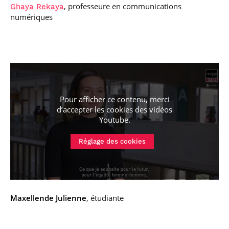
, professeure en communications
Ghaya Rekaya
numériques
Pour afficher ce contenu, merci
d’accepter les cookies
des vidéos
Youtube
.
Réglage des cookies
Maxellende Julienne
, étudiante