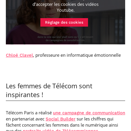
d’accepter les cookies
des vidéos
Youtube
.
Réglage des cookies
, professeure en informatique émotionnelle
Chloé Clavel
Les femmes de Télécom sont
inspirantes !
Télécom Paris a réalisé
une campagne de communication
en partenariat avec
sur les chiffres qui
Social Builder
fâchent concernant les femmes dans le numérique ainsi
que des
.
portraits vidéo de Télécommiennes