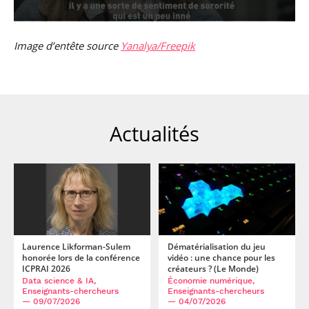
Image d’entête source
Yanalya/Freepik
Actualités
Laurence Likforman-Sulem
Dématérialisation du jeu
honorée lors de la conférence
vidéo : une chance pour les
ICPRAI 2026
créateurs ? (Le Monde)
Data science & IA,
Économie numérique,
Enseignants-chercheurs
Enseignants-chercheurs
— 09/07/2026
— 04/07/2026