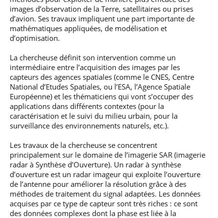
professionnel
Je suis élève en
Artificielle en
S’engager à Télécom
Corps des Mines
images d’observation de la Terre, satellitaires ou prises
Parcours Numérique
situation de
alternance
Paris
• Journaliste
d’avion. Ses travaux impliquent une part importante de
Responsable
Parcours Talents : un
handicap, comment
(admissions closes)
Numérique
mathématiques appliquées, de modélisation et
Double Diplôme
faire ?
responsable : nos
Enquête 1er emploi
• Diplômé
d’optimisation.
donnant accès aux
Expert
élèves impliqués
Corps techniques de
Vous êtes admis,
cybersécurité des
• Créateur d’entreprise
l’État
préparez votre
réseaux et des
La chercheuse définit son intervention comme un
arrivée
systèmes
intermédiaire entre l’acquisition des images par les
d’information
capteurs des agences spatiales (comme le CNES, Centre
Financement
National d’Etudes Spatiales, ou l’ESA, l’Agence Spatiale
Intelligence
Européenne) et les thématiciens qui vont s’occuper des
Entreprises &
Artificielle – Expert
applications dans différents contextes (pour la
solutions Mastère
Data & MLops
Spécialisé
caractérisation et le suivi du milieu urbain, pour la
Intelligence
surveillance des environnements naturels, etc.).
Brochures &
Artificielle
contacts
multimodale et
Les travaux de la chercheuse se concentrent
autonome
principalement sur le domaine de l’imagerie SAR (imagerie
Événements des
radar à Synthèse d’Ouverture). Un radar à synthèse
formations de
d’ouverture est un radar imageur qui exploite l’ouverture
Mastère Spécialisé
de l’antenne pour améliorer la résolution grâce à des
méthodes de traitement du signal adaptées. Les données
acquises par ce type de capteur sont très riches : ce sont
des données complexes dont la phase est liée à la