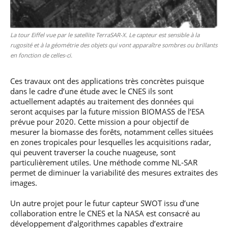
La tour Eiffel vue par le satellite TerraSAR-X. Le capteur est sensible à la
rugosité et à la géométrie des objets qui vont apparaître sombres ou brillants
en fonction de celles-ci.
Ces travaux ont des applications très concrètes puisque
dans le cadre d’une étude avec le CNES ils sont
actuellement adaptés au traitement des données qui
seront acquises par la future mission BIOMASS de l’ESA
prévue pour 2020. Cette mission a pour objectif de
mesurer la biomasse des forêts, notamment celles situées
en zones tropicales pour lesquelles les acquisitions radar,
qui peuvent traverser la couche nuageuse, sont
particulièrement utiles. Une méthode comme NL-SAR
permet de diminuer la variabilité des mesures extraites des
images.
Un autre projet pour le futur capteur SWOT issu d’une
collaboration entre le CNES et la NASA est consacré au
développement d’algorithmes capables d’extraire