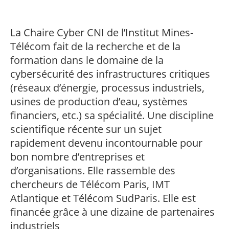
Journée de
Électronique
Classements
du numérique
événements
internationaux
Lettres Ideas
Communication de
Systèmes et réseaux
Partir à l’étranger
l’Innovation
Informatique et
Étudiants
l’Information (LTCI)
de communication
Vie sur le campus
CRDN –
Retour sur nos
Travailler à Télécom
Former vos
Réseaux
Offre de formations
Ingénieurs
internationaux :
Modélisation
Bibliothèque
principales activités
La Chaire Cyber CNI de l’Institut Mines-
Accès & orientation
Paris
collaborateurs
à l’international
Chiffres clés
Image, Données,
témoignages
mathématique
Forum Télécom Paris
Ressources
Notre bâtiment
recherche &
Signal
Soutien à la mobilité
Télécom fait de la recherche et de la
Avant votre arrivée à
Nos offres d’emplois
Masters
: l’événement
Notre vision
Les voies
Services
accessible à
Transformer et
innovation
sortante
Sciences
Recherche
Télécom Paris
enseignement et
recrutement
d’admission
formation dans le domaine de la
Recherche et
Palaiseau
innover dans le
Économiques et
Témoignages
partenariale
Bienvenue à
recherche
Votre formation
JPE : à la rencontre
doctorat
Mastère Spécialisé
numérique
Logement
Les Masters de
Informations
Rapport d’activité
Admission post
cybersécurité des infrastructures critiques
Sociales
Télécom Paris –
Nos offres d’emplois
d’ingénieur
Les chaires de
de nos partenaires
Événements
Télécom Paris
Restauration
pratiques Masters
de la recherche à
Rayonnement
prépa
label Campus
administratifs et
recherche
entreprises
(réseaux d’énergie, processus industriels,
Créer et développer
Informations
Votre 1re année : les
Télécom Paris :
Sport sur le campus
Nos formations
international
Concours ATS, BUT3
Doctorat
Toutes les
Manager des
France***
Master of Science &
Je suis élève en
techniques
Les laboratoires
son entreprise
pratiques
bases de l’ingénieur
rétrospective
(voie par
usines de production d’eau, systèmes
formations de
systèmes
Technology Data and
situation de
Comment se porter
Partenariats
Déposer vos offres
Nos avantages
communs
Actualités
innovant du
apprentissage)
Mastère
d’information
Economics for Public
handicap, comment
candidat ?
internationaux
Formation continue
de stages et
Nos engagements
Soutenir, financer
Le doctorat à
Vie associative
Admissions et
financiers, etc.) sa spécialité. Une discipline
Carnot Télécom &
Corps professoral
numérique
Voie universitaire
Focus
Spécialisé®
(admissions closes)
Policy (MSCT DEPP)
faire ?
Soutien à la mobilité
d’emplois
Les chiffres clés de
sociétaux
Télécom Paris
déroulement de la
Société numérique
de Télécom Paris
Votre 2e année : une
Dons et mécénat
scientifique récente sur un sujet
Élèves de
Newsroom
Master 2 Quantique,
l’international
thèse
Télécom Paris
orientation à la carte
VAE : validation des
Taxe d’Apprentissage
Architecte Digital
Régulation de
Polytechnique
Transferts
Agenda
Transitions sociale
Mathématiques,
Sujets de thèses
Notre équipe
Publications
Vous êtes…
rapidement devenu incontournable pour
Executive Education
acquis de
Votre 3e année :
Je suis élève en
: soutenez Télécom
d’Entreprise
l’économie
Double Diplôme
technologiques et
et écologique
Informatique (QMI)
Pressroom
l’expérience
préparez votre
situation de
Paris
bon nombre d’entreprises et
numérique
Ingénieur-Manager
valorisation
Spécialités du
Newsletters
Diversité sociale
carrière
handicap, comment
Architecte Réseaux
avec Sciences Po
doctorat
RSS
d’organisations. Elle rassemble des
English
• Admis
Respect Égalité –
E-learning
Découvrir nos
faire ?
et Cybersécurité
Apprentissage FISEA
Smart Mobility
Droits d’admission &
Signalement
partenaires
(admissions closes)
Les langues et
chercheurs de Télécom Paris, IMT
bourses
Soutenances de
• Étudiant international
Égalité femmes-
Cybersécurité et
cultures
Partenaires
Je suis élève en
Atlantique et Télécom SudParis. Elle est
doctorat
hommes
Cyberdéfense
Les sciences
situation de
Transition
• Chercheur
financée grâce à une dizaine de partenaires
humaines et sociales
handicap, comment
Intégrer un Mastère
Débouchés et
Executive MS Data
écologique
Sport (fr)
faire ?
Spécialisé
industriels
devenir
& Intelligence
Handicap
• Entreprise
Mobilité en France