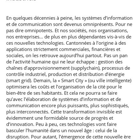
professionnel
Je suis élève en
Artificielle en
S’engager à Télécom
Corps des Mines
Parcours Numérique
situation de
alternance
Paris
• Journaliste
Responsable
Parcours Talents : un
handicap, comment
(admissions closes)
Numérique
En quelques décennies à peine, les systèmes d’information
Double Diplôme
faire ?
responsable : nos
Enquête 1er emploi
• Diplômé
et de communication sont devenus omniprésents. Pour ne
donnant accès aux
Expert
élèves impliqués
Corps techniques de
pas dire omnipotents. Et nos sociétés, nos organisations,
Vous êtes admis,
cybersécurité des
• Créateur d’entreprise
l’État
préparez votre
nos entreprises… de plus en plus dépendantes vis-à-vis de
réseaux et des
arrivée
systèmes
ces nouvelles technologies. Cantonnées à l’origine à des
d’information
applications strictement commerciales, financières et
Financement
sociales, on les retrouve aujourd’hui partout. Pas un pan
Intelligence
de l’activité humaine qui ne leur échappe : gestion des
Entreprises &
Artificielle – Expert
chaînes d’approvisionnement (supplychain), processus de
solutions Mastère
Data & MLops
contrôle industriel, production et distribution d’énergie
Spécialisé
(smart grid). Demain, la « Smart City » (ou ville intelligente)
Intelligence
Brochures &
Artificielle
optimisera les coûts et l’organisation de la cité pour le
contacts
multimodale et
bien-être de ses habitants. Et cela ne pourra se faire
autonome
qu’avec l’élaboration de systèmes d’information et de
Événements des
communication encore plus puissants, plus sophistiqués,
formations de
plus interconnectés. Cette transformation invisible est
Mastère Spécialisé
évidemment une formidable source de progrès et
d’innovation. Peu à peu, ces technologies vont faire
basculer l’humanité dans un nouvel âge : celui de la
disruption. Pour autant, l’émergence de cette nouvelle ère