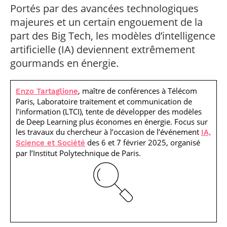
professionnel
Je suis élève en
Artificielle en
Portés par des avancées technologiques
S’engager à Télécom
Corps des Mines
Parcours Numérique
situation de
alternance
Paris
• Journaliste
Responsable
majeures et un certain engouement de la
Parcours Talents : un
handicap, comment
(admissions closes)
Numérique
Double Diplôme
faire ?
part des Big Tech, les modèles d’intelligence
responsable : nos
Enquête 1er emploi
• Diplômé
donnant accès aux
Expert
élèves impliqués
artificielle (IA) deviennent extrêmement
Corps techniques de
Vous êtes admis,
cybersécurité des
• Créateur d’entreprise
l’État
préparez votre
réseaux et des
gourmands en énergie.
arrivée
systèmes
d’information
Financement
, maître de conférences à Télécom
Enzo Tartaglione
Intelligence
Paris, Laboratoire traitement et communication de
Entreprises &
Artificielle – Expert
solutions Mastère
l’information (LTCI), tente de développer des modèles
Data & MLops
Spécialisé
de Deep Learning plus économes en énergie. Focus sur
Intelligence
les travaux du chercheur à l’occasion de l’événement
IA,
Brochures &
Artificielle
des 6 et 7 février 2025, organisé
Science et Société
contacts
multimodale et
par l’Institut Polytechnique de Paris.
autonome
Événements des
formations de
Mastère Spécialisé