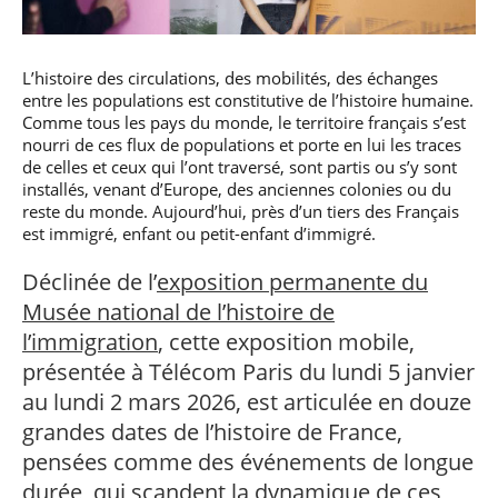
professionnel
Je suis élève en
Artificielle en
S’engager à Télécom
Corps des Mines
Parcours Numérique
situation de
alternance
Paris
• Journaliste
Responsable
Parcours Talents : un
handicap, comment
(admissions closes)
Numérique
Double Diplôme
faire ?
L’histoire des circulations, des mobilités, des échanges
responsable : nos
Enquête 1er emploi
• Diplômé
donnant accès aux
Expert
élèves impliqués
entre les populations est constitutive de l’histoire humaine.
Corps techniques de
Vous êtes admis,
cybersécurité des
Comme tous les pays du monde, le territoire français s’est
• Créateur d’entreprise
l’État
préparez votre
réseaux et des
nourri de ces flux de populations et porte en lui les traces
arrivée
systèmes
de celles et ceux qui l’ont traversé, sont partis ou s’y sont
d’information
Financement
installés, venant d’Europe, des anciennes colonies ou du
Intelligence
reste du monde. Aujourd’hui, près d’un tiers des Français
Entreprises &
Artificielle – Expert
est immigré, enfant ou petit-enfant d’immigré.
solutions Mastère
Data & MLops
Spécialisé
Déclinée de l’
exposition permanente du
Intelligence
Brochures &
Artificielle
Musée national de l’histoire de
contacts
multimodale et
l’immigration
, cette exposition mobile,
autonome
Événements des
présentée à Télécom Paris du lundi 5 janvier
formations de
au lundi 2 mars 2026, est articulée en douze
Mastère Spécialisé
grandes dates de l’histoire de France,
pensées comme des événements de longue
durée, qui scandent la dynamique de ces