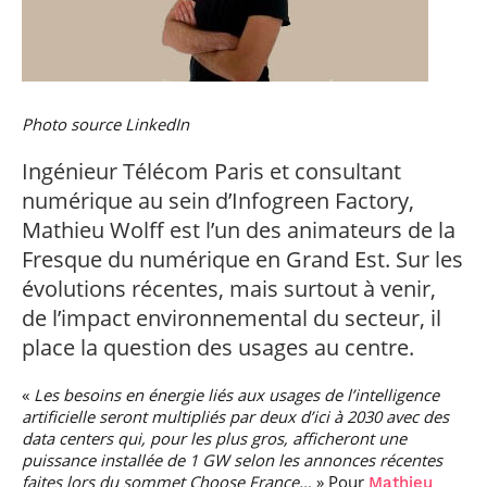
professionnel
Je suis élève en
Artificielle en
S’engager à Télécom
Corps des Mines
Parcours Numérique
situation de
alternance
Paris
• Journaliste
Responsable
Parcours Talents : un
handicap, comment
(admissions closes)
Numérique
Double Diplôme
faire ?
responsable : nos
Enquête 1er emploi
• Diplômé
donnant accès aux
Expert
élèves impliqués
Corps techniques de
Vous êtes admis,
cybersécurité des
• Créateur d’entreprise
Photo source LinkedIn
l’État
préparez votre
réseaux et des
arrivée
systèmes
d’information
Ingénieur Télécom Paris et consultant
Financement
numérique au sein d’Infogreen Factory,
Intelligence
Entreprises &
Artificielle – Expert
Mathieu Wolff est l’un des animateurs de la
solutions Mastère
Data & MLops
Fresque du numérique en Grand Est. Sur les
Spécialisé
Intelligence
évolutions récentes, mais surtout à venir,
Brochures &
Artificielle
de l’impact environnemental du secteur, il
contacts
multimodale et
autonome
place la question des usages au centre.
Événements des
formations de
Mastère Spécialisé
«
Les besoins en énergie liés aux usages de l’intelligence
artificielle seront multipliés par deux d’ici à 2030 avec des
data centers qui, pour les plus gros, afficheront une
puissance installée de 1 GW selon les annonces récentes
faites lors du sommet Choose France…
» Pour
Mathieu