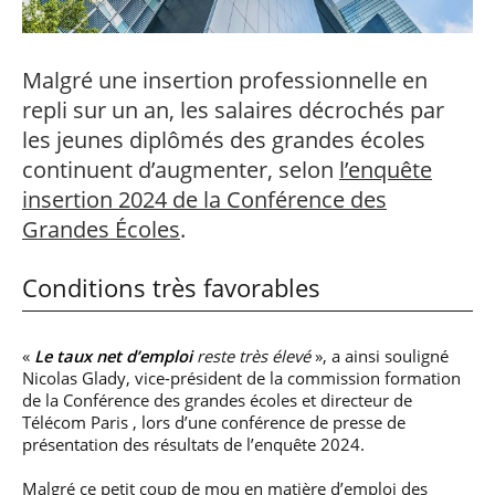
professionnel
Je suis élève en
Artificielle en
S’engager à Télécom
Corps des Mines
Parcours Numérique
situation de
alternance
Paris
• Journaliste
Responsable
Parcours Talents : un
handicap, comment
(admissions closes)
Numérique
Double Diplôme
faire ?
Malgré une insertion professionnelle en
responsable : nos
Enquête 1er emploi
• Diplômé
donnant accès aux
Expert
élèves impliqués
Corps techniques de
repli sur un an, les salaires décrochés par
Vous êtes admis,
cybersécurité des
• Créateur d’entreprise
l’État
préparez votre
réseaux et des
les jeunes diplômés des grandes écoles
arrivée
systèmes
continuent d’augmenter, selon
l’enquête
d’information
Financement
insertion 2024 de la Conférence des
Intelligence
Entreprises &
Grandes Écoles
.
Artificielle – Expert
solutions Mastère
Data & MLops
Spécialisé
Conditions très favorables
Intelligence
Brochures &
Artificielle
contacts
multimodale et
autonome
«
Le taux net d’emploi
reste très élevé
», a ainsi souligné
Événements des
formations de
Nicolas Glady, vice-président de la commission formation
Mastère Spécialisé
de la Conférence des grandes écoles et directeur de
Télécom Paris , lors d’une conférence de presse de
présentation des résultats de l’enquête 2024.
Malgré ce petit coup de mou en matière d’emploi des