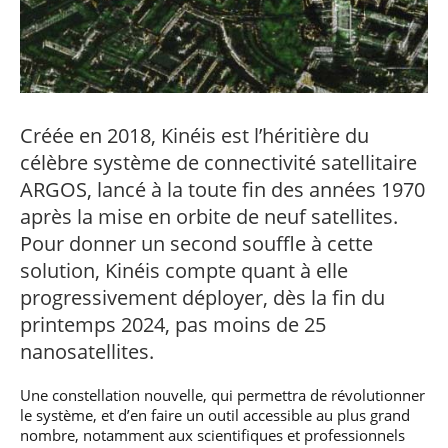
professionnel
Je suis élève en
Artificielle en
S’engager à Télécom
Corps des Mines
Parcours Numérique
situation de
alternance
Paris
• Journaliste
Responsable
Parcours Talents : un
handicap, comment
(admissions closes)
Numérique
Double Diplôme
faire ?
responsable : nos
Enquête 1er emploi
• Diplômé
donnant accès aux
Expert
élèves impliqués
Corps techniques de
Vous êtes admis,
cybersécurité des
• Créateur d’entreprise
l’État
préparez votre
réseaux et des
Créée en 2018, Kinéis est l’héritière du
arrivée
systèmes
d’information
célèbre système de connectivité satellitaire
Financement
ARGOS, lancé à la toute fin des années 1970
Intelligence
Entreprises &
Artificielle – Expert
après la mise en orbite de neuf satellites.
solutions Mastère
Data & MLops
Spécialisé
Pour donner un second souffle à cette
Intelligence
solution, Kinéis compte quant à elle
Brochures &
Artificielle
contacts
multimodale et
progressivement déployer, dès la fin du
autonome
printemps 2024, pas moins de 25
Événements des
formations de
nanosatellites.
Mastère Spécialisé
Une constellation nouvelle, qui permettra de révolutionner
le système, et d’en faire un outil accessible au plus grand
nombre, notamment aux scientifiques et professionnels