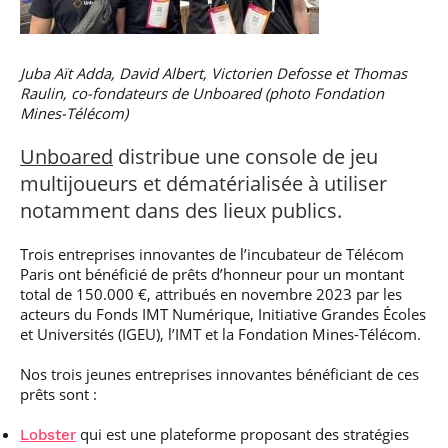
professionnel
Je suis élève en
Artificielle en
S’engager à Télécom
Corps des Mines
Parcours Numérique
situation de
alternance
Paris
• Journaliste
Responsable
Parcours Talents : un
handicap, comment
(admissions closes)
Numérique
Double Diplôme
faire ?
responsable : nos
Enquête 1er emploi
Juba Aït Adda, David Albert, Victorien Defosse et Thomas
• Diplômé
donnant accès aux
Expert
élèves impliqués
Raulin, co-fondateurs de Unboared (photo Fondation
Corps techniques de
Vous êtes admis,
cybersécurité des
• Créateur d’entreprise
Mines-Télécom)
l’État
préparez votre
réseaux et des
arrivée
systèmes
Unboared
d’information
distribue une console de jeu
Financement
multijoueurs et dématérialisée à utiliser
Intelligence
Entreprises &
Artificielle – Expert
notamment dans des lieux publics.
solutions Mastère
Data & MLops
Spécialisé
Trois entreprises innovantes de l’incubateur de Télécom
Intelligence
Brochures &
Paris ont bénéficié de prêts d’honneur pour un montant
Artificielle
contacts
multimodale et
total de 150.000 €, attribués en novembre 2023 par les
autonome
acteurs du Fonds IMT Numérique, Initiative Grandes Écoles
Événements des
et Universités (IGEU), l’IMT et la Fondation Mines-Télécom.
formations de
Mastère Spécialisé
Nos trois jeunes entreprises innovantes bénéficiant de ces
prêts sont :
qui est une plateforme proposant des stratégies
Lobster