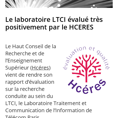
professionnel
Je suis élève en
Artificielle en
S’engager à Télécom
Corps des Mines
Parcours Numérique
situation de
alternance
Paris
• Journaliste
Responsable
Parcours Talents : un
handicap, comment
(admissions closes)
Numérique
Double Diplôme
faire ?
Le laboratoire LTCI évalué très
responsable : nos
Enquête 1er emploi
• Diplômé
donnant accès aux
Expert
élèves impliqués
Corps techniques de
positivement par le HCERES
Vous êtes admis,
cybersécurité des
• Créateur d’entreprise
l’État
préparez votre
réseaux et des
arrivée
systèmes
d’information
Financement
Le Haut Conseil de la
Intelligence
Recherche et de
Entreprises &
Artificielle – Expert
solutions Mastère
Data & MLops
l’Enseignement
Spécialisé
Supérieur (
Hcéres
)
Intelligence
Brochures &
Artificielle
vient de rendre son
contacts
multimodale et
rapport d’évaluation
autonome
Événements des
sur la recherche
formations de
Mastère Spécialisé
conduite au sein du
LTCI, le Laboratoire Traitement et
Communication de l’Information de
Télécom Paris.