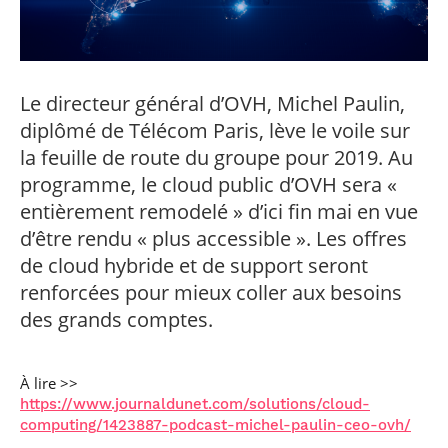
professionnel
Je suis élève en
Artificielle en
S’engager à Télécom
Corps des Mines
Parcours Numérique
situation de
alternance
Paris
• Journaliste
Responsable
Parcours Talents : un
handicap, comment
(admissions closes)
Numérique
Double Diplôme
faire ?
responsable : nos
Enquête 1er emploi
• Diplômé
donnant accès aux
Expert
élèves impliqués
Corps techniques de
Vous êtes admis,
cybersécurité des
Le directeur général d’OVH, Michel Paulin,
• Créateur d’entreprise
l’État
préparez votre
réseaux et des
diplômé de Télécom Paris, lève le voile sur
arrivée
systèmes
d’information
la feuille de route du groupe pour 2019. Au
Financement
programme, le cloud public d’OVH sera «
Intelligence
Entreprises &
Artificielle – Expert
entièrement remodelé » d’ici fin mai en vue
solutions Mastère
Data & MLops
d’être rendu « plus accessible ». Les offres
Spécialisé
Intelligence
de cloud hybride et de support seront
Brochures &
Artificielle
contacts
renforcées pour mieux coller aux besoins
multimodale et
autonome
des grands comptes.
Événements des
formations de
Mastère Spécialisé
À lire >>
https://www.journaldunet.com/solutions/cloud-
computing/1423887-podcast-michel-paulin-ceo-ovh/