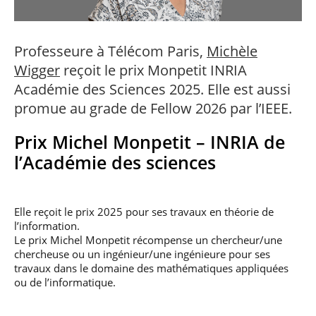
professionnel
Je suis élève en
Artificielle en
S’engager à Télécom
Corps des Mines
Parcours Numérique
situation de
alternance
Paris
• Journaliste
Responsable
Parcours Talents : un
handicap, comment
(admissions closes)
Numérique
Double Diplôme
faire ?
Professeure à Télécom Paris,
Michèle
responsable : nos
Enquête 1er emploi
• Diplômé
donnant accès aux
Expert
élèves impliqués
Corps techniques de
Wigger
reçoit le prix Monpetit INRIA
Vous êtes admis,
cybersécurité des
• Créateur d’entreprise
l’État
préparez votre
réseaux et des
Académie des Sciences 2025. Elle est aussi
arrivée
systèmes
promue au grade de Fellow 2026 par l’IEEE.
d’information
Financement
Intelligence
Prix Michel Monpetit – INRIA de
Entreprises &
Artificielle – Expert
solutions Mastère
Data & MLops
l’Académie des sciences
Spécialisé
Intelligence
Brochures &
Artificielle
contacts
multimodale et
Elle reçoit le prix 2025 pour ses travaux en théorie de
autonome
l’information.
Événements des
Le prix Michel Monpetit récompense un chercheur/une
formations de
Mastère Spécialisé
chercheuse ou un ingénieur/une ingénieure pour ses
travaux dans le domaine des mathématiques appliquées
ou de l’informatique.