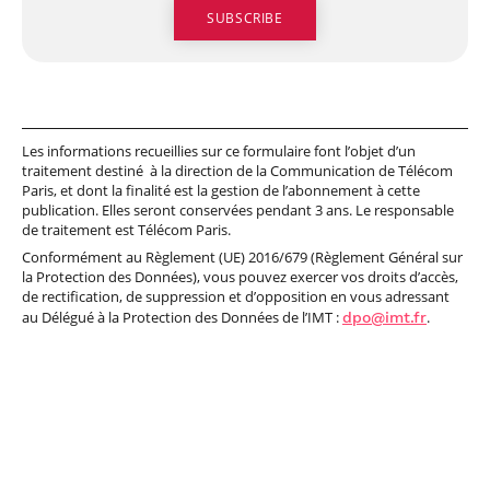
professionnel
Je suis élève en
Artificielle en
S’engager à Télécom
Corps des Mines
Parcours Numérique
situation de
alternance
Paris
• Journaliste
Responsable
Parcours Talents : un
handicap, comment
(admissions closes)
Numérique
Double Diplôme
faire ?
responsable : nos
Enquête 1er emploi
• Diplômé
donnant accès aux
Expert
élèves impliqués
Corps techniques de
Vous êtes admis,
cybersécurité des
• Créateur d’entreprise
l’État
préparez votre
réseaux et des
arrivée
systèmes
Les informations recueillies sur ce formulaire font l’objet d’un
d’information
traitement destiné à la direction de la Communication de Télécom
Financement
Paris, et dont la finalité est la gestion de l’abonnement à cette
Intelligence
publication. Elles seront conservées pendant 3 ans. Le responsable
Entreprises &
Artificielle – Expert
de traitement est Télécom Paris.
solutions Mastère
Data & MLops
Spécialisé
Conformément au Règlement (UE) 2016/679 (Règlement Général sur
la Protection des Données), vous pouvez exercer vos droits d’accès,
Intelligence
Brochures &
de rectification, de suppression et d’opposition en vous adressant
Artificielle
contacts
au Délégué à la Protection des Données de l’IMT :
dpo@imt.fr
.
multimodale et
autonome
Événements des
formations de
Mastère Spécialisé