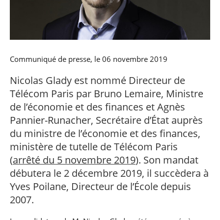
professionnel
Je suis élève en
Artificielle en
S’engager à Télécom
Corps des Mines
Parcours Numérique
situation de
alternance
Paris
• Journaliste
Responsable
Parcours Talents : un
handicap, comment
(admissions closes)
Numérique
Double Diplôme
faire ?
responsable : nos
Enquête 1er emploi
• Diplômé
donnant accès aux
Expert
élèves impliqués
Corps techniques de
Vous êtes admis,
cybersécurité des
• Créateur d’entreprise
l’État
préparez votre
réseaux et des
Communiqué de presse, le 06 novembre 2019
arrivée
systèmes
d’information
Nicolas Glady est nommé Directeur de
Financement
Intelligence
Télécom Paris par Bruno Lemaire, Ministre
Entreprises &
Artificielle – Expert
de l’économie et des finances et Agnès
solutions Mastère
Data & MLops
Spécialisé
Pannier-Runacher, Secrétaire d’État auprès
Intelligence
du ministre de l’économie et des finances,
Brochures &
Artificielle
contacts
multimodale et
ministère de tutelle de Télécom Paris
autonome
(
arrêté du 5 novembre 2019
). Son mandat
Événements des
formations de
débutera le 2 décembre 2019, il succèdera à
Mastère Spécialisé
Yves Poilane, Directeur de l’École depuis
2007.