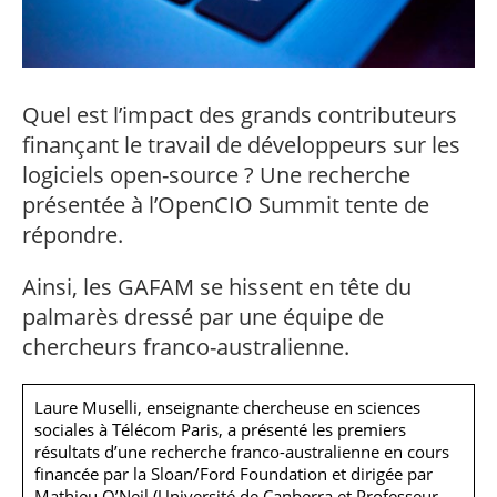
professionnel
Je suis élève en
Artificielle en
S’engager à Télécom
Corps des Mines
Parcours Numérique
situation de
alternance
Paris
• Journaliste
Responsable
Parcours Talents : un
handicap, comment
(admissions closes)
Numérique
Double Diplôme
faire ?
responsable : nos
Enquête 1er emploi
• Diplômé
donnant accès aux
Expert
élèves impliqués
Corps techniques de
Vous êtes admis,
cybersécurité des
Quel est l’impact des grands contributeurs
• Créateur d’entreprise
l’État
préparez votre
réseaux et des
finançant le travail de développeurs sur les
arrivée
systèmes
d’information
logiciels open-source ? Une recherche
Financement
présentée à l’OpenCIO Summit tente de
Intelligence
Entreprises &
Artificielle – Expert
répondre.
solutions Mastère
Data & MLops
Spécialisé
Ainsi, les GAFAM se hissent en tête du
Intelligence
Brochures &
Artificielle
palmarès dressé par une équipe de
contacts
multimodale et
chercheurs franco-australienne.
autonome
Événements des
formations de
Mastère Spécialisé
Laure Muselli, enseignante chercheuse en sciences
sociales à Télécom Paris, a présenté les premiers
résultats d’une recherche franco-australienne en cours
financée par la Sloan/Ford Foundation et dirigée par
Mathieu O’Neil (Université de Canberra et Professeur