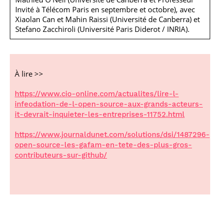
Invité à Télécom Paris en septembre et octobre), avec
Xiaolan Can et Mahin Raissi (Université de Canberra) et
Stefano Zacchiroli (Université Paris Diderot / INRIA).
À lire >>
https://www.cio-online.com/actualites/lire-l-
infeodation-de-l-open-source-aux-grands-acteurs-
it-devrait-inquieter-les-entreprises-11752.html
https://www.journaldunet.com/solutions/dsi/1487296-
open-source-les-gafam-en-tete-des-plus-gros-
contributeurs-sur-github/