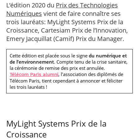
professionnel
Je suis élève en
Artificielle en
L’édition 2020 du
Prix des Technologies
S’engager à Télécom
Corps des Mines
Parcours Numérique
situation de
alternance
Paris
• Journaliste
Responsable
Numériques
vient de faire connaître ses
Parcours Talents : un
handicap, comment
(admissions closes)
Numérique
Double Diplôme
faire ?
trois lauréats: MyLight Systems Prix de la
responsable : nos
Enquête 1er emploi
• Diplômé
donnant accès aux
Expert
élèves impliqués
Croissance, Cartesiam Prix de l’Innovation,
Corps techniques de
Vous êtes admis,
cybersécurité des
• Créateur d’entreprise
l’État
préparez votre
réseaux et des
Emery Jacquillat (Camif) Prix du Manager.
arrivée
systèmes
d’information
Financement
Cette édition est placée sous le signe
du numérique et
Intelligence
de l’environnement
. Compte tenu de la crise sanitaire,
Entreprises &
Artificielle – Expert
solutions Mastère
la cérémonie de remise des prix est annulée.
Data & MLops
Spécialisé
, l’association des diplômés de
Télécom Paris alumni
Intelligence
Télécom Paris, tient cependant à annoncer et féliciter
Brochures &
Artificielle
les trois lauréats !
contacts
multimodale et
autonome
Événements des
formations de
Mastère Spécialisé
MyLight Systems Prix de la
Croissance