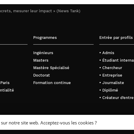
oncrets, mesurer leur impact » (News Tank)
Programmes
Entrée par profils
Ingénieurs
• Admis
Masters
• Étudiant interna
Mastère Spécialisé
• Chercheur
Doctorat
• Entreprise
 Paris
Formation continue
• Journaliste
ntialité
• Diplômé
• Créateur d’entre
 sur notre site web. Acceptez-vous les cookies ?