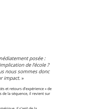
mmédiatement posée :
plication de l’école ?
 Nous nous sommes donc
ur impact.
»
tés et retours d’expérience » de
de la séquence, il revient sur
rique. Il s’agit de la