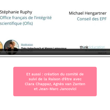
Et aussi : création du comité de
suivi de la Raison d’être avec
Clara Chappaz, Agnès van Zanten
et Jean-Marc Jancovici