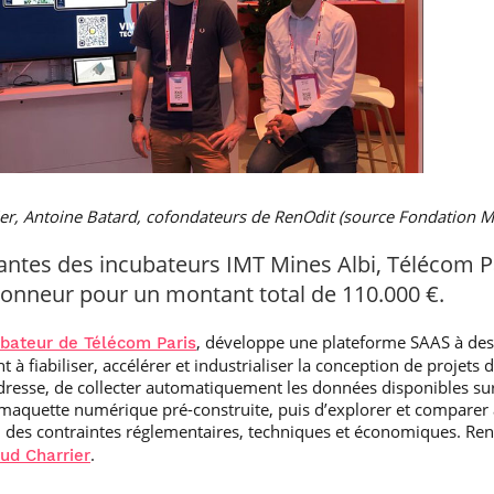
ier, Antoine Batard, cofondateurs de RenOdit (source Fondation 
vantes des incubateurs IMT Mines Albi, Télécom P
honneur pour un montant total de 110.000 €.
, développe une plateforme SAAS à dest
ubateur de Télécom Paris
t à fiabiliser, accélérer et industrialiser la conception de projets
adresse, de collecter automatiquement les données disponibles su
maquette numérique pré-construite, puis d’explorer et comparer
d des contraintes réglementaires, techniques et économiques. Re
.
ud Charrier