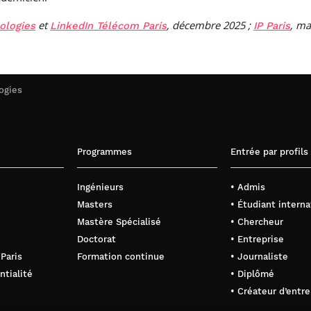
et
, décembre 2025 ;
, ma
ologies
LinkedIn Télécom Paris
IP Paris
ogies
Programmes
Entrée par profils
Ingénieurs
• Admis
Masters
• Étudiant interna
Mastère Spécialisé
• Chercheur
Doctorat
• Entreprise
 Paris
Formation continue
• Journaliste
ntialité
• Diplômé
• Créateur d’entre