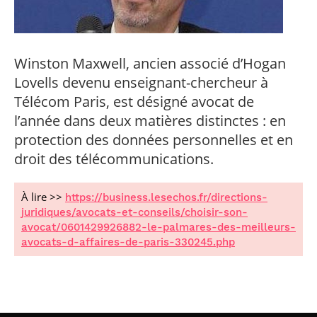
professionnel
Je suis élève en
Artificielle en
S’engager à Télécom
Corps des Mines
Parcours Numérique
situation de
alternance
Paris
• Journaliste
Responsable
Parcours Talents : un
handicap, comment
(admissions closes)
Numérique
Double Diplôme
faire ?
responsable : nos
Enquête 1er emploi
• Diplômé
donnant accès aux
Expert
Winston Maxwell, ancien associé d’Hogan
élèves impliqués
Corps techniques de
Vous êtes admis,
cybersécurité des
• Créateur d’entreprise
Lovells devenu enseignant-chercheur à
l’État
préparez votre
réseaux et des
arrivée
systèmes
Télécom Paris, est désigné avocat de
d’information
l’année dans deux matières distinctes : en
Financement
Intelligence
protection des données personnelles et en
Entreprises &
Artificielle – Expert
solutions Mastère
droit des télécommunications.
Data & MLops
Spécialisé
Intelligence
Brochures &
Artificielle
À lire >>
https://business.lesechos.fr/directions-
contacts
multimodale et
juridiques/avocats-et-conseils/choisir-son-
autonome
avocat/0601429926882-le-palmares-des-meilleurs-
Événements des
formations de
avocats-d-affaires-de-paris-330245.php
Mastère Spécialisé