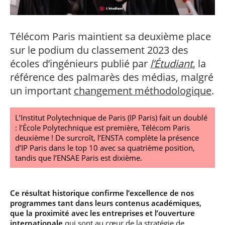
professionnel
Je suis élève en
Artificielle en
S’engager à Télécom
Corps des Mines
Parcours Numérique
situation de
alternance
Paris
• Journaliste
Responsable
Parcours Talents : un
handicap, comment
(admissions closes)
Numérique
Double Diplôme
faire ?
Télécom Paris maintient sa deuxième place
responsable : nos
Enquête 1er emploi
• Diplômé
donnant accès aux
Expert
élèves impliqués
Corps techniques de
sur le podium du classement 2023 des
Vous êtes admis,
cybersécurité des
• Créateur d’entreprise
l’État
préparez votre
réseaux et des
écoles d’ingénieurs publié par
l’Étudiant
, la
arrivée
systèmes
référence des palmarès des médias, malgré
d’information
Financement
un important
changement méthodologique
.
Intelligence
Entreprises &
Artificielle – Expert
solutions Mastère
Data & MLops
L’Institut Polytechnique de Paris (IP Paris) fait un doublé
Spécialisé
: l’École Polytechnique est première, Télécom Paris
Intelligence
Brochures &
deuxième ! De surcroît, l’ENSTA complète la présence
Artificielle
contacts
multimodale et
d’IP Paris dans le top 10 avec sa quatrième position,
autonome
tandis que l’ENSAE Paris est dixième.
Événements des
formations de
Mastère Spécialisé
Ce résultat historique confirme l’excellence de nos
programmes tant dans leurs contenus académiques,
que la proximité avec les entreprises et l’ouverture
internationale
qui sont au cœur de la stratégie de