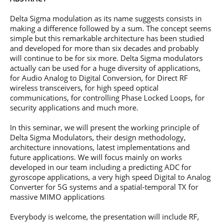
professionnel
Je suis élève en
Artificielle en
S’engager à Télécom
Corps des Mines
Parcours Numérique
situation de
alternance
Paris
• Journaliste
Delta Sigma modulation as its name suggests consists in
Responsable
Parcours Talents : un
handicap, comment
(admissions closes)
Numérique
making a difference followed by a sum. The concept seems
Double Diplôme
faire ?
responsable : nos
Enquête 1er emploi
• Diplômé
simple but this remarkable architecture has been studied
donnant accès aux
Expert
élèves impliqués
Corps techniques de
Vous êtes admis,
and developed for more than six decades and probably
cybersécurité des
• Créateur d’entreprise
l’État
préparez votre
réseaux et des
will continue to be for six more. Delta Sigma modulators
arrivée
systèmes
actually can be used for a huge diversity of applications,
d’information
for Audio Analog to Digital Conversion, for Direct RF
Financement
wireless transceivers, for high speed optical
Intelligence
communications, for controlling Phase Locked Loops, for
Entreprises &
Artificielle – Expert
security applications and much more.
solutions Mastère
Data & MLops
Spécialisé
Intelligence
In this seminar, we will present the working principle of
Brochures &
Artificielle
Delta Sigma Modulators, their design methodology,
contacts
multimodale et
architecture innovations, latest implementations and
autonome
future applications. We will focus mainly on works
Événements des
developed in our team including a predicting ADC for
formations de
gyroscope applications, a very high speed Digital to Analog
Mastère Spécialisé
Converter for 5G systems and a spatial-temporal TX for
massive MIMO applications
Everybody is welcome, the presentation will include RF,