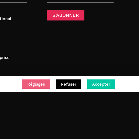
S’ABONNER
tional
prise
Réglages
Refuser
Accepter