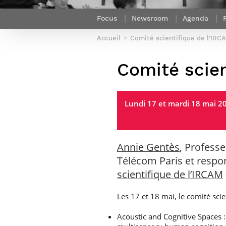
Sport (fr)
Expert cybersécurité des réseaux
Mobilité en France
Focus
Newsroom
Agenda
et des systèmes d’information
Parcours Numérique Responsable
Intelligence Artificielle – Expert
Accueil
Comité scientifique de l’IRC
Enquête 1er emploi
Data & MLops
Comité scien
Intelligence Artificielle multimodale
et autonome
Manager des systèmes
d’information (admissions closes)
Lundi 17 et mardi 18 mai 20
Annie Gentès
, Profess
Télécom Paris et resp
scientifique de l’IRCAM
Les 17 et 18 mai, le comité sci
Acoustic and Cognitive Spaces :