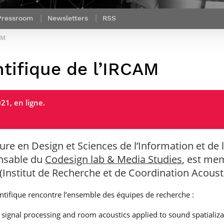
Corps des Mines
recherche &
communication
Soutien à la
Financement
Nos offres
innovation
Parcours Talents : un Double Diplôme
Modélisation
Mécénat
mobilité
Pressroom
Newsletters
RSS
d’emplois
donnant accès aux Corps techniques
mathématique
Entreprises & solutions Mastère
enseignement et
Rapport d’activité
Alumni
de l’État
Spécialisé
recherche
AM
de la recherche à
Témoignages
Nos offres
Télécom Paris :
Brochures & contacts
Alumni
d’emplois
rétrospective
tifique de l’IRCAM
Prix des
administratifs et
Événements des formations de
Technologies
techniques
Mastère Spécialisé
Numériques
Nos avantages
Nos engagements
21, en ligne.
sociétaux
eure en Design et Sciences de l’Information et d
onsable du
Codesign lab & Media Studies
, est me
(Institut de Recherche et de Coordination Acous
entifique rencontre l’ensemble des équipes de recherche :
 signal processing and room acoustics applied to sound spatializat