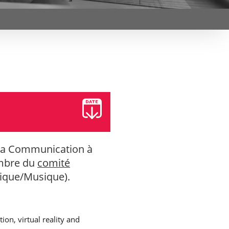
et d’emplois
Focus
Newsroom
Transferts
Agenda
technologiques et
Pressroom
valorisation
Newsletters
RSS
e la Communication à
mbre du
comité
tique/Musique).
ion, virtual reality and