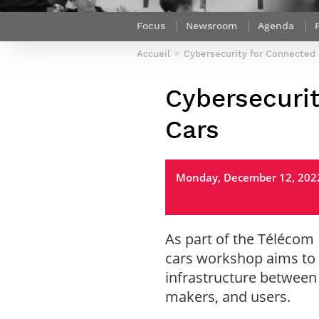
Sport (fr)
Expert cybersécurité des réseaux
Mobilité en France
Focus
Newsroom
Agenda
et des systèmes d’information
Parcours Numérique Responsable
Intelligence Artificielle – Expert
Accueil
Cybersecurity for Connected
Enquête 1er emploi
Data & MLops
Cybersecuri
Intelligence Artificielle multimodale
et autonome
Cars
Manager des systèmes
d’information (admissions closes)
Monday, December 12, 2022,
As part of the Télécom
cars workshop aims to
infrastructure between s
makers, and users.