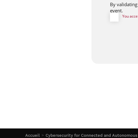
By validating
event.
You acce
Accueil
Cybersecurity for Connected and Autonomous