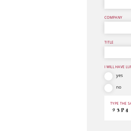
COMPANY
TITLE
I WILL HAVE L
yes
no
TYPE THE S