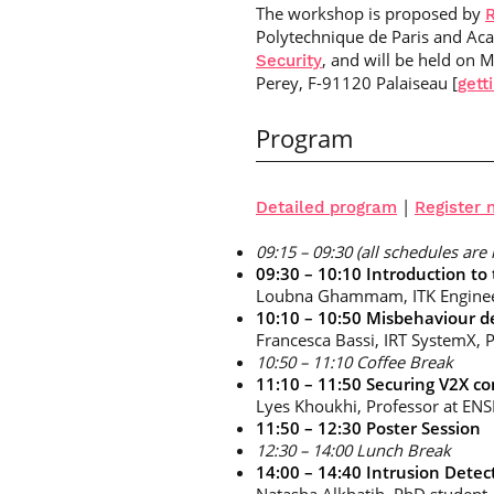
The workshop is proposed by
Polytechnique de Paris and A
, and will be held on
Security
Perey, F-91120 Palaiseau [
gett
Program
|
Detailed program
Register 
09:15 – 09:30 (all schedules ar
09:30 – 10:10 Introduction to
Loubna Ghammam, ITK Enginee
10:10 – 10:50 Misbehaviour de
Francesca Bassi, IRT SystemX, P
10:50 – 11:10 Coffee Break
11:10 – 11:50 Securing V2X c
Lyes Khoukhi, Professor at EN
11:50 – 12:30 Poster Session
12:30 – 14:00 Lunch Break
14:00 – 14:40 Intrusion Detec