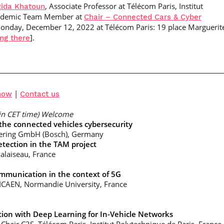
, Associate Professor at Télécom Paris, Institut
Rida Khatoun
cademic Team Member at
Chair – Connected Cars & Cyber
 Monday, December 12, 2022 at Télécom Paris: 19 place Marguerit
].
ing there
|
now
Contact us
e in CET time) Welcome
 the connected vehicles cybersecurity
ring GmbH (Bosch), Germany
tection in the TAM project
alaiseau, France
ommunication in the context of 5G
SICAEN, Normandie University, France
tion with Deep Learning for In-Vehicle Networks