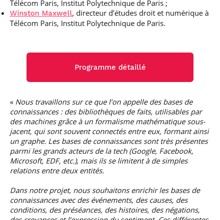
Télécom Paris, Institut Polytechnique de Paris ;
professionnel
Je suis élève en
Artificielle en
S’engager à Télécom
Corps des Mines
Parcours Numérique
, directeur d’études droit et numérique à
situation de
Winston Maxwell
alternance
Paris
• Journaliste
Responsable
Parcours Talents : un
handicap, comment
(admissions closes)
Télécom Paris, Institut Polytechnique de Paris.
Numérique
Double Diplôme
faire ?
responsable : nos
Enquête 1er emploi
• Diplômé
donnant accès aux
Expert
élèves impliqués
Corps techniques de
Vous êtes admis,
cybersécurité des
• Créateur d’entreprise
l’État
préparez votre
réseaux et des
arrivée
systèmes
Programme détaillé
d’information
Financement
Intelligence
Entreprises &
Artificielle – Expert
«
Nous travaillons sur ce que l’on appelle des bases de
solutions Mastère
Data & MLops
connaissances : des bibliothèques de faits, utilisables par
Spécialisé
des machines grâce à un formalisme mathématique sous-
Intelligence
jacent, qui sont souvent connectés entre eux, formant ainsi
Brochures &
Artificielle
un graphe. Les bases de connaissances sont très présentes
contacts
multimodale et
parmi les grands acteurs de la tech (Google, Facebook,
autonome
Événements des
Microsoft, EDF, etc.), mais ils se limitent à de simples
formations de
relations entre deux entités.
Mastère Spécialisé
Dans notre projet, nous souhaitons enrichir les bases de
connaissances avec des événements, des causes, des
conditions, des préséances, des histoires, des négations,
des croyances et l’expression du sentiment. Ces différentes