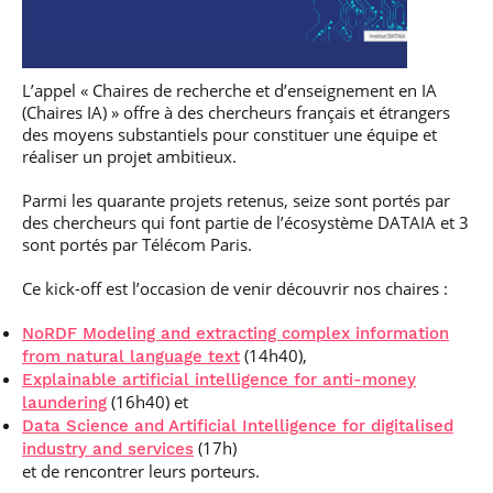
professionnel
Je suis élève en
Artificielle en
S’engager à Télécom
Corps des Mines
Parcours Numérique
situation de
alternance
Paris
• Journaliste
Responsable
Parcours Talents : un
handicap, comment
(admissions closes)
Numérique
Double Diplôme
faire ?
responsable : nos
Enquête 1er emploi
• Diplômé
donnant accès aux
Expert
L’appel « Chaires de recherche et d’enseignement en IA
élèves impliqués
Corps techniques de
Vous êtes admis,
cybersécurité des
(Chaires IA) » offre à des chercheurs français et étrangers
• Créateur d’entreprise
l’État
préparez votre
réseaux et des
des moyens substantiels pour constituer une équipe et
arrivée
systèmes
réaliser un projet ambitieux.
d’information
Financement
Parmi les quarante projets retenus, seize sont portés par
Intelligence
Entreprises &
des chercheurs qui font partie de l’écosystème DATAIA et 3
Artificielle – Expert
solutions Mastère
sont portés par Télécom Paris.
Data & MLops
Spécialisé
Intelligence
Ce kick-off est l’occasion de venir découvrir nos chaires :
Brochures &
Artificielle
contacts
multimodale et
NoRDF Modeling and extracting complex information
autonome
Événements des
(14h40),
from natural language text
formations de
Explainable artificial intelligence for anti-money
Mastère Spécialisé
(16h40) et
laundering
Data Science and Artificial Intelligence for digitalised
(17h)
industry and services
et de rencontrer leurs porteurs.