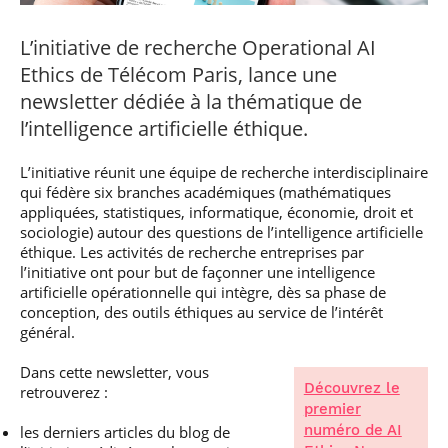
professionnel
Je suis élève en
Artificielle en
S’engager à Télécom
Corps des Mines
Parcours Numérique
situation de
alternance
Paris
• Journaliste
Responsable
Parcours Talents : un
L’initiative de recherche Operational AI
handicap, comment
(admissions closes)
Numérique
Double Diplôme
faire ?
responsable : nos
Enquête 1er emploi
Ethics de Télécom Paris, lance une
• Diplômé
donnant accès aux
Expert
élèves impliqués
Corps techniques de
Vous êtes admis,
newsletter dédiée à la thématique de
cybersécurité des
• Créateur d’entreprise
l’État
préparez votre
réseaux et des
l’intelligence artificielle éthique.
arrivée
systèmes
d’information
Financement
L’initiative réunit une équipe de recherche interdisciplinaire
Intelligence
qui fédère six branches académiques (mathématiques
Entreprises &
Artificielle – Expert
appliquées, statistiques, informatique, économie, droit et
solutions Mastère
Data & MLops
sociologie) autour des questions de l’intelligence artificielle
Spécialisé
éthique. Les activités de recherche entreprises par
Intelligence
Brochures &
l’initiative ont pour but de façonner une intelligence
Artificielle
contacts
artificielle opérationnelle qui intègre, dès sa phase de
multimodale et
autonome
conception, des outils éthiques au service de l’intérêt
Événements des
général.
formations de
Mastère Spécialisé
Dans cette newsletter, vous
Découvrez le
retrouverez :
premier
numéro de AI
les derniers articles du blog de