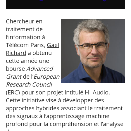
professionnel
Je suis élève en
Artificielle en
S’engager à Télécom
Corps des Mines
Parcours Numérique
situation de
alternance
Paris
• Journaliste
Responsable
Parcours Talents : un
handicap, comment
(admissions closes)
Numérique
Double Diplôme
faire ?
Chercheur en
responsable : nos
Enquête 1er emploi
• Diplômé
donnant accès aux
Expert
élèves impliqués
Corps techniques de
traitement de
Vous êtes admis,
cybersécurité des
• Créateur d’entreprise
l’État
préparez votre
réseaux et des
l’information à
arrivée
systèmes
Télécom Paris,
Gaël
d’information
Financement
Richard
a obtenu
Intelligence
Entreprises &
cette année une
Artificielle – Expert
solutions Mastère
Data & MLops
bourse
Advanced
Spécialisé
Intelligence
Grant
de l’
European
Brochures &
Artificielle
Research Council
contacts
multimodale et
autonome
(ERC) pour son projet intitulé HI-Audio.
Événements des
Cette initiative vise à développer des
formations de
Mastère Spécialisé
approches hybrides associant le traitement
des signaux à l’apprentissage machine
profond pour la compréhension et l’analyse