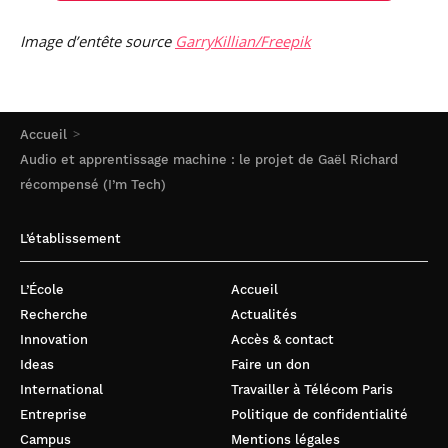
Image d’entête source
GarryKillian/Freepik
Accueil
Audio et apprentissage machine : le projet de Gaël Richard
récompensé (I’m Tech)
L’établissement
L’École
Accueil
Recherche
Actualités
Innovation
Accès & contact
Ideas
Faire un don
International
Travailler à Télécom Paris
Entreprise
Politique de confidentialité
Campus
Mentions légales