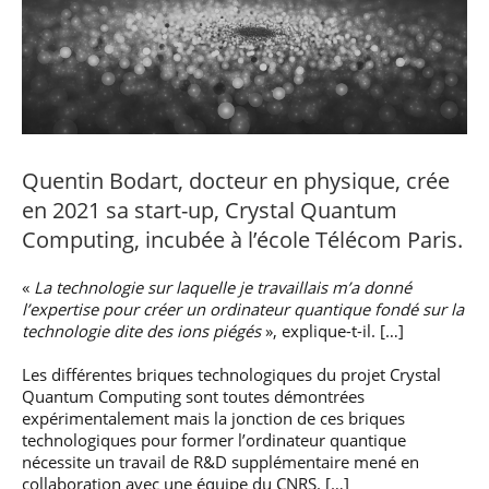
professionnel
Je suis élève en
Artificielle en
S’engager à Télécom
Corps des Mines
Parcours Numérique
situation de
alternance
Paris
• Journaliste
Responsable
Parcours Talents : un
handicap, comment
(admissions closes)
Numérique
Double Diplôme
faire ?
responsable : nos
Enquête 1er emploi
• Diplômé
donnant accès aux
Expert
élèves impliqués
Corps techniques de
Vous êtes admis,
cybersécurité des
• Créateur d’entreprise
l’État
préparez votre
réseaux et des
arrivée
systèmes
d’information
Quentin Bodart, docteur en physique, crée
Financement
Intelligence
en 2021 sa start-up, Crystal Quantum
Entreprises &
Artificielle – Expert
Computing, incubée à l’école Télécom Paris.
solutions Mastère
Data & MLops
Spécialisé
Intelligence
«
La technologie sur laquelle je travaillais m’a donné
Brochures &
Artificielle
l’expertise pour créer un ordinateur quantique fondé sur la
contacts
multimodale et
technologie dite des ions piégés
», explique-t-il. […]
autonome
Événements des
formations de
Les différentes briques technologiques du projet Crystal
Mastère Spécialisé
Quantum Computing sont toutes démontrées
expérimentalement mais la jonction de ces briques
technologiques pour former l’ordinateur quantique
nécessite un travail de R&D supplémentaire mené en
collaboration avec une équipe du CNRS. […]