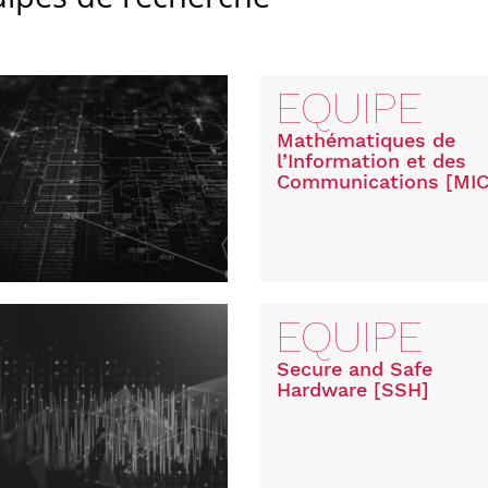
EQUIPE
Mathématiques de
l’Information et des
Communications [MIC
EQUIPE
Secure and Safe
Hardware [SSH]