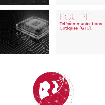
EQUIPE
Télécommunications
Optiques [GTO]