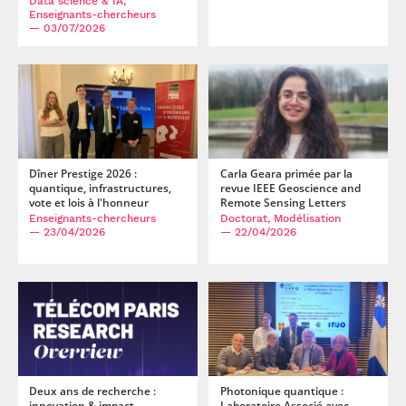
Data science & IA,
Enseignants-chercheurs
— 03/07/2026
Dîner Prestige 2026 :
Carla Geara primée par la
quantique, infrastructures,
revue IEEE Geoscience and
vote et lois à l'honneur
Remote Sensing Letters
Enseignants-chercheurs
Doctorat, Modélisation
— 23/04/2026
— 22/04/2026
Deux ans de recherche :
Photonique quantique :
innovation & impact
Laboratoire Associé avec