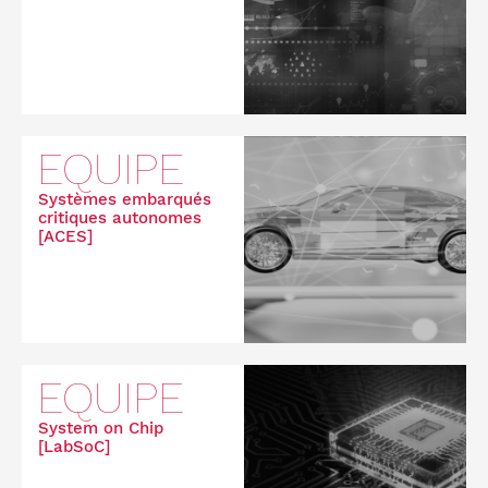
EQUIPE
Systèmes embarqués
critiques autonomes
[ACES]
EQUIPE
System on Chip
[LabSoC]