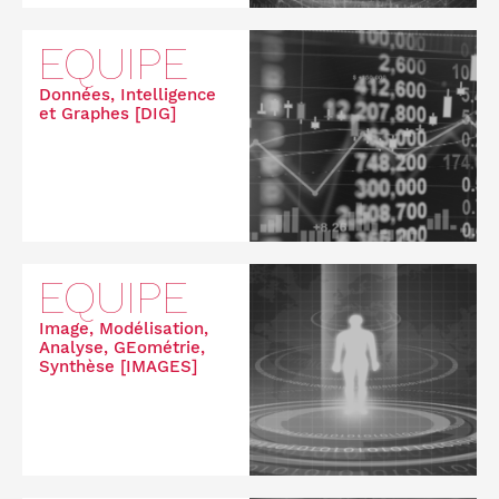
EQUIPE
Données, Intelligence
et Graphes [DIG]
EQUIPE
Image, Modélisation,
Analyse, GEométrie,
Synthèse [IMAGES]