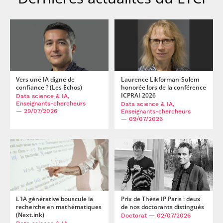
Vers une IA digne de
Laurence Likforman-Sulem
confiance ? (Les Échos)
honorée lors de la conférence
ICPRAI 2026
Data science & IA,
Enseignants-chercheurs
Data science & IA,
— 29/07/2026
Enseignants-chercheurs
— 09/07/2026
L'IA générative bouscule la
Prix de Thèse IP Paris : deux
recherche en mathématiques
de nos doctorants distingués
(Next.ink)
Doctorat
— 02/07/2026