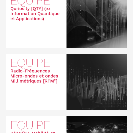
EQUIPE
Quriosity [QTY] (ex
Information Quantique
et Applications)
EQUIPE
Radio-Fréquences
Micro-ondes et ondes
Millimétriques [RFM²]
EQUIPE