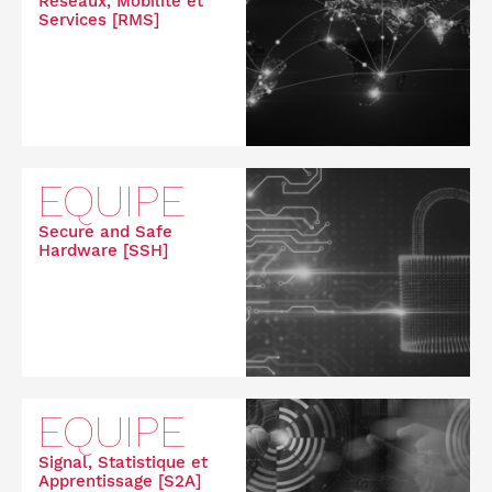
Réseaux, Mobilité et
Services [RMS]
EQUIPE
Secure and Safe
Hardware [SSH]
EQUIPE
Signal, Statistique et
Apprentissage [S2A]