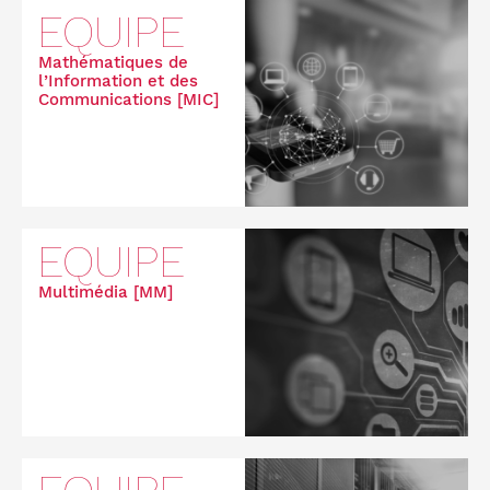
EQUIPE
Mathématiques de
l’Information et des
Communications [MIC]
EQUIPE
Multimédia [MM]