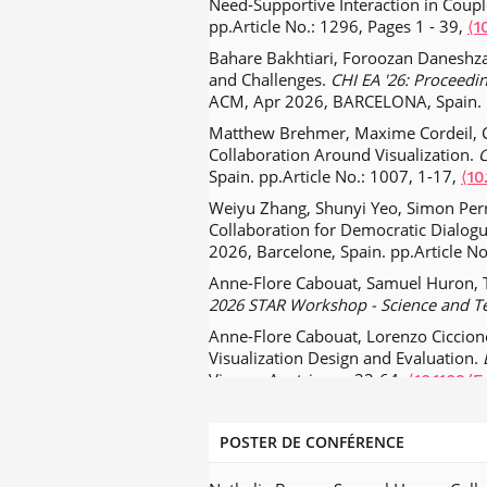
Need-Supportive Interaction in Coup
Physicalization (part 2).
IEEE Compute
pp.Article No.: 1296, Pages 1 - 39,
⟨1
Valérie Beaudouin, Isabelle Bloch, Da
Bahare Bakhtiari, Foroozan Daneshzan
Explainability: A Multidisciplinary A
and Challenges.
CHI EA '26: Proceedi
02506409⟩
ACM, Apr 2026, BARCELONA, Spain. pp
Jiali Liu, Nadia Boukhelifa, James Ea
Matthew Brehmer, Maxime Cordeil, Ch
Visualization and Computer Graphics
Collaboration Around Visualization.
C
.
⟨10.1109/TVCG.2019.2934593⟩
⟨hal
Spain. pp.Article No.: 1007, 1-17,
⟨10
Julien Gori, Olivier Rioul, Yves Gui
Weiyu Zhang, Shunyi Yeo, Simon Perra
(FITTS).
ACM Transactions on Comput
Collaboration for Democratic Dialog
Aurélie Cohé, Bastien Liutkus, Gille
2026, Barcelone, Spain. pp.Article No
for Navigating Large Systems Diagr
Anne-Flore Cabouat, Samuel Huron, To
.
⟨10.1109/TVCG.2015.2467035⟩
⟨hal
2026 STAR Workshop - Science and T
Yves Guiard. La régressivité de l’impô
Anne-Flore Cabouat, Lorenzo Ciccione
Statistique et Société
, 2014, 2 (4), p
Visualization Design and Evaluation.
Aeiman Gadafi, Daniel Hagimont, Laur
Vienne, Austria. pp.33-64,
⟨10.1109/
Journal of Autonomic Computing
, 20
June Bhartia, Nathalie Bressa, Samuel
Olivier Rioul, Yves Guiard. The powe
Conference (VIS) 2025
, Nov 2025, Vie
POSTER DE CONFÉRENCE
Mathematics
, 2013, 42, pp.65-72.
⟨h
Dimah Bassal, Daniel Medeiros. Adapt
H. B. Olafsdottir, Yves Guiard, Olivie
Directed Navigation.
IEEE Internatio