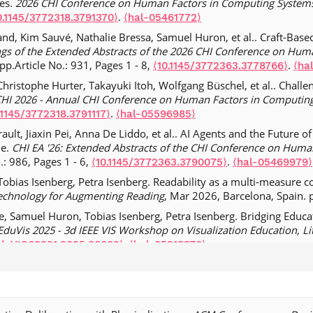
les.
2026 CHI Conference on Human Factors in Computing System
r Graphics and Applications
, 2021, 41 (1), pp.63-64.
⟨10.1109/M
.
0.1145/3772318.3791370⟩
⟨hal-05461772⟩
vid Bounie, Stéphan Clémençon, Florence d'Alché-Buc, et al.. Flex
d, Kim Sauvé, Nathalie Bressa, Samuel Huron, et al.. Craft-Based
pproach.
SSRN : Social Science Research Network
, 2020, pp.1-66.
⟨
ngs of the Extended Abstracts of the 2026 CHI Conference on Hu
.Article No.: 931, Pages 1 - 8,
.
⟨10.1145/3772363.3778766⟩
⟨ha
gan. Understanding the Role of Alternatives in Data Analysis Practi
ristophe Hurter, Takayuki Itoh, Wolfgang Büschel, et al.. Chall
, 2019, IEEE Transactions of Visualization and Computer Graphics,
HI 2026 - Annual CHI Conference on Human Factors in Computin
-02182349v2⟩
.
.1145/3772318.3791117⟩
⟨hal-05596985⟩
ard. Speed-accuracy tradeoff of aimed movement: A formal informa
ult, Jiaxin Pei, Anna De Liddo, et al.. AI Agents and the Future 
er-Human Interaction
, 2018, 25 (5), Article 27 (33 pp.).
⟨hal-022
ue.
CHI EA '26: Extended Abstracts of the CHI Conference on Hum
s Bailly, James R Eagan, Eric Lecolinet. SchemeLens: A Content-Aw
.: 986, Pages 1 - 6,
.
⟨10.1145/3772363.3790075⟩
⟨hal-05469979⟩
ams.
IEEE Transactions on Visualization and Computer Graphics
, 2
bias Isenberg, Petra Isenberg. Readability as a multi-measure con
-01442946⟩
echnology for Augmenting Reading
, Mar 2026, Barcelona, Spain. 
t chez les très hauts revenus : des chiffres incisifs sous le scalpe
, Samuel Huron, Tobias Isenberg, Petra Isenberg. Bridging Educat
p.71-77.
⟨hal-02287026⟩
EduVis 2025 - 3d IEEE VIS Workshop on Visualization Education, Lit
ent Broto, Rémi Sharrock, Alain Tchana. Energy-QoS tradeoffs in
.
EduVIS69391.2025.00009⟩
⟨hal-05218370⟩
14, 2 (1), pp.54-72.
⟨hal-02287552⟩
 Huron. Exploring Touch Interactions for Input Visualization in P
r model of Fitts' law does not encompass the logarithmic model.
E
nne, Austria.
⟨hal-05400183⟩
al-02299987⟩
ive Augmented Reality Pathfinding for Parkinson's Disease: Integ
r Rioul, Simon T. Perrault. A new test of throughput invariance in Fi
nal Symposium on Mixed and Augmented Reality (ISMAR) 2025
, Oc