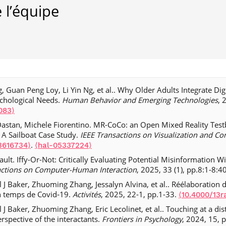
 l’équipe
 Guan Peng Loy, Li Yin Ng, et al.. Why Older Adults Integrate Dig
ychological Needs.
Human Behavior and Emerging Technologies
, 
083⟩
Dastan, Michele Fiorentino. MR-CoCo: an Open Mixed Reality Test
 A Sailboat Case Study.
IEEE Transactions on Visualization and C
.
3616734⟩
⟨hal-05337224⟩
lt. Iffy-Or-Not: Critically Evaluating Potential Misinformation Wi
ctions on Computer-Human Interaction
, 2025, 33 (1), pp.8:1-8:4
J Baker, Zhuoming Zhang, Jessalyn Alvina, et al.. Réélaboration d
en temps de Covid‑19.
Activités
, 2025, 22-1, pp.1-33.
⟨10.4000/13r
J Baker, Zhuoming Zhang, Eric Lecolinet, et al.. Touching at a dis
spective of the interactants.
Frontiers in Psychology
, 2024, 15, 