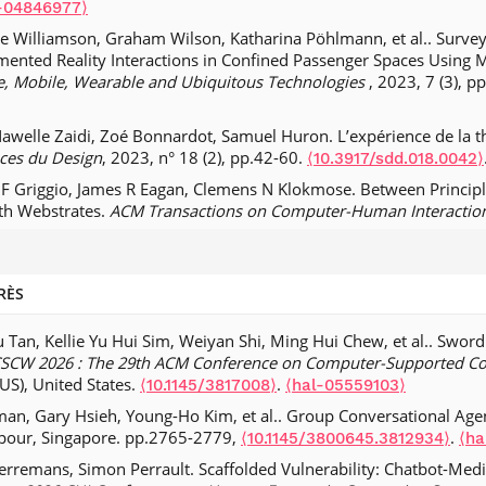
-04846977⟩
e Williamson, Graham Wilson, Katharina Pöhlmann, et al.. Survey
nted Reality Interactions in Confined Passenger Spaces Using M
ve, Mobile, Wearable and Ubiquitous Technologies
, 2023, 7 (3), p
awelle Zaidi, Zoé Bonnardot, Samuel Huron. L’expérience de la thè
ces du Design
, 2023, n° 18 (2), pp.42-60.
⟨10.3917/sdd.018.0042⟩
a F Griggio, James R Eagan, Clemens N Klokmose. Between Princip
th Webstrates.
ACM Transactions on Computer-Human Interactio
Samuel Huron. Design territorial, représentations spatiales et par
 2022, n° 14 (2), pp.55-75.
.
⟨10.3917/sdd.014.0055⟩
⟨hal-0357681
RÈS
 Lussier, Nathalie Bier, Charles Consel. Caregiver development o
ient Intelligence and Smart Environments
, 2021, pp.1-19.
an, Kellie Yu Hui Sim, Weiyan Shi, Ming Hui Chew, et al.. Sword 
⟨10.323
SCW 2026 : The 29th ACM Conference on Computer-Supported Co
oss-device Affinity Diagramming Tool for Fluid and Holistic Quali
(US), United States.
.
⟨10.1145/3817008⟩
⟨hal-05559103⟩
ction
, 2021, 5 (ISS), pp.19.
.
⟨10.1145/3488534⟩
⟨hal-03370011⟩
man, Gary Hsieh, Young-Ho Kim, et al.. Group Conversational Age
ati, Ali Mahdavi-Amiri, Fatemeh Yazdanbakhsh, Samuel Huron, et
apour, Singapore. pp.2765-2779,
.
⟨10.1145/3800645.3812934⟩
⟨ha
cess.
Computer Graphics Forum
, 2021, 40 (3), pp.569-598.
⟨10.11
rremans, Simon Perrault. Scaffolded Vulnerability: Chatbot-Medi
uron, Jason Alexander, Yvonne Jansen. Data Physicalization: Intro