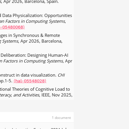
s
, Apr 2026, Barcelona, Spain.
.
CG.2020.3043983⟩
⟨hal-03440827⟩
ible and Context-Specific AI
 Data Physicalization: Opportunities
.
10.2139/ssrn.3559477⟩
⟨hal-
man Factors in Computing Systems
,
l-05480068⟩
ces.
IEEE Transactions on
enges in Synchronous & Remote
 26 (1), pp.66--76.
g Systems
, Apr 2026, Barcelona,
tion-theoretic transmission scheme
of Deliberation: Designing Human-AI
87935⟩
an Factors in Computing Systems
, Apr
are Vector-Based Fisheye Technique
016, 22 (1), pp.330-338.
struct in data visualization.
CHI
pp.1-5.
⟨hal-05548028⟩
l émoussé de Landais, Piketty et Saez.
ional Theories of Cognitive Load to
eracy, and Activities
, IEEE, Nov 2025,
 J2EE hosting centres.
International
ersonal Informatics.
IEEE Visualization
lectronic Notes in Discrete
1 document
rating Visual Cueing with User-
tts' law: Role of the intercept and of
t 2025, Daejeon, South Korea.