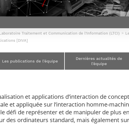
Corps des Mines
recherche &
communication
Soutien à la
Financement
Nos offres
innovation
Parcours Talents : un Double Diplôme
Modélisation
Mécénat
mobilité
d’emplois
donnant accès aux Corps techniques
mathématique
Entreprises & solutions Mastère
enseignement et
Rapport d’activité
Alumni
de l’État
Spécialisé
recherche
de la recherche à
Témoignages
Nos offres
Télécom Paris :
Brochures & contacts
Alumni
d’emplois
Laboratoire Traitement et Communication de l’Information (LTCI)
rétrospective
L
Prix des
administratifs et
Événements des formations de
lications [DIVA]
Technologies
techniques
Mastère Spécialisé
Numériques
Nos avantages
Nos engagements
Dernières actualités de
sociétaux
Les publications de l’équipe
l’équipe
sualisation et applications d’interaction de conce
ale et appliquée sur l’interaction homme-machin
le défi de représenter et de manipuler de plus en
r des ordinateurs standard, mais également sur 