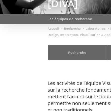
[DIVA]
Sport (fr)
Expert cybersécurité des réseaux
Mobilité en France
et des systèmes d’information
Parcours Numérique Responsable
Intelligence Artificielle – Expert
Les équipes de recherche
Enquête 1er emploi
Data & MLops
Accueil
Recherche
Laboratoires
Intelligence Artificielle multimodale
Design, Interaction, Visualisation & App
et autonome
Manager des systèmes
d’information (admissions closes)
Recherche
Les activités de l’équipe Vi
sur la recherche fondament
mettent l’accent sur le doub
permettre non seulement su
et non traditionnels.