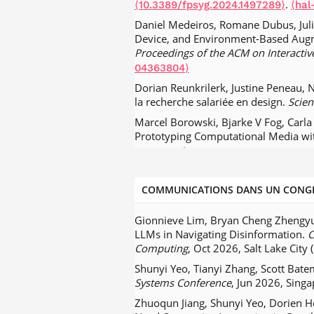
.
⟨10.3389/fpsyg.2024.1497289⟩
⟨hal
Daniel Medeiros, Romane Dubus, Juli
Device, and Environment-Based Augme
Proceedings of the ACM on Interacti
04363804⟩
Dorian Reunkrilerk, Justine Peneau, N
la recherche salariée en design.
Scien
Marcel Borowski, Bjarke V Fog, Carl
Prototyping Computational Media wi
03860618⟩
Marion Jolivet-Duval, Stéphane Safin, 
analyse d’outils.
Sciences du Design
,
COMMUNICATIONS DANS UN CONG
Rafik Belloum, Amel Yaddaden, Maxime
smart homes.
JAISE - Journal of Amb
Gionnieve Lim, Bryan Cheng Zhengyu T
LLMs in Navigating Disinformation.
C
Jiali Liu, James R Eagan. ADQDA: A Cr
Computing
, Oct 2026, Salt Lake City 
the ACM on Human-Computer Intera
Shunyi Yeo, Tianyi Zhang, Scott Bate
Hessam Djavaherpour, Faramarz Samav
Systems Conference
, Jun 2026, Sing
Survey of the Physical Rendering Pro
Zhuoqun Jiang, Shunyi Yeo, Dorien He
Trevor Hogan, Uta Hinrichs, Samuel H