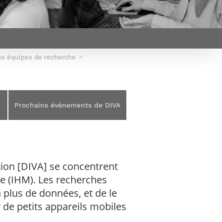
et d’emplois
Focus
Newsroom
Transferts
Agenda
technologiques et
Pressroom
valorisation
Newsletters
RSS
es équipes de recherche
Prochains événements de DIVA
ption [DIVA] se concentrent
e (IHM). Les recherches
 plus de données, et de le
de petits appareils mobiles