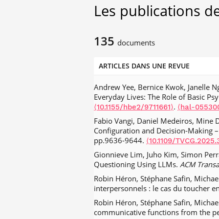
Les publications de
135
documents
ARTICLES DANS UNE REVUE
Andrew Yee, Bernice Kwok, Janelle Ng,
Everyday Lives: The Role of Basic Ps
.
⟨10.1155/hbe2/9711661⟩
⟨hal-05530
Fabio Vangi, Daniel Medeiros, Mine 
Configuration and Decision-Making –
pp.9636-9644.
⟨10.1109/TVCG.2025.
Gionnieve Lim, Juho Kim, Simon Perrau
Questioning Using LLMs.
ACM Transa
Robin Héron, Stéphane Safin, Michael 
interpersonnels : le cas du toucher 
Robin Héron, Stéphane Safin, Michael 
communicative functions from the per