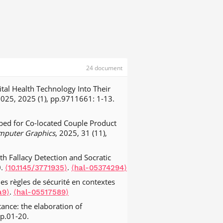
24 document
ital Health Technology Into Their
2025, 2025 (1), pp.9711661: 1-13.
bed for Co-located Couple Product
omputer Graphics
, 2025, 31 (11),
th Fallacy Detection and Socratic
0.
.
⟨10.1145/3771935⟩
⟨hal-05374294⟩
es règles de sécurité en contextes
.
a9⟩
⟨hal-05517589⟩
tance: the elaboration of
pp.01-20.