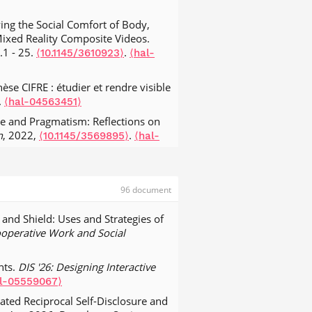
ing the Social Comfort of Body,
ixed Reality Composite Videos.
p.1 - 25.
.
⟨10.1145/3610923⟩
⟨hal-
se CIFRE : étudier et rendre visible
.
⟨hal-04563451⟩
le and Pragmatism: Reflections on
n
, 2022,
.
⟨10.1145/3569895⟩
⟨hal-
ticipation citoyenne : revue de cas et
3⟩
96 document
f activity-supporting services for
.
and Shield: Uses and Strategies of
3/AIS-210616⟩
⟨hal-03426029⟩
operative Work and Social
tative Data Analysis.
Proceedings of
nts.
DIS '26: Designing Interactive
 al.. Data to Physicalization: A
l-05559067⟩
.
11/cgf.14330⟩
⟨hal-03440273⟩
ated Reciprocal Self-Disclosure and
duction to the Special Issue on Data