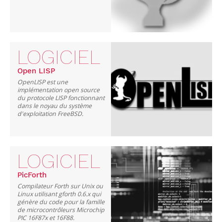
LOGICIEL
Open LISP
OpenLISP est une
implémentation open source
du protocole LISP fonctionnant
dans le noyau du système
d'exploitation FreeBSD.
LOGICIEL
PicForth
Compilateur Forth sur Unix ou
Linux utilisant gforth 0.6.x qui
génère du code pour la famille
de microcontrôleurs Microchip
PIC 16F87x et 16F88.