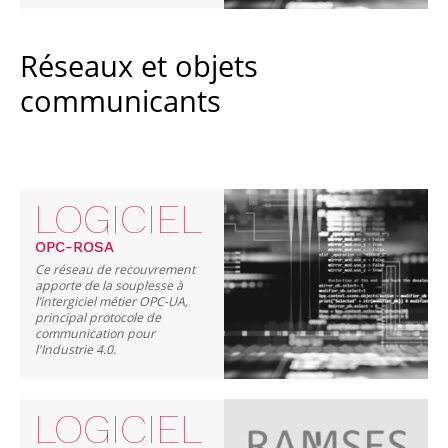
Réseaux et objets
communicants
LOGICIEL
OPC-ROSA
Ce réseau de recouvrement
apporte de la souplesse à
l’intergiciel métier OPC-UA,
principal protocole de
communication pour
l'Industrie 4.0.
LOGICIEL