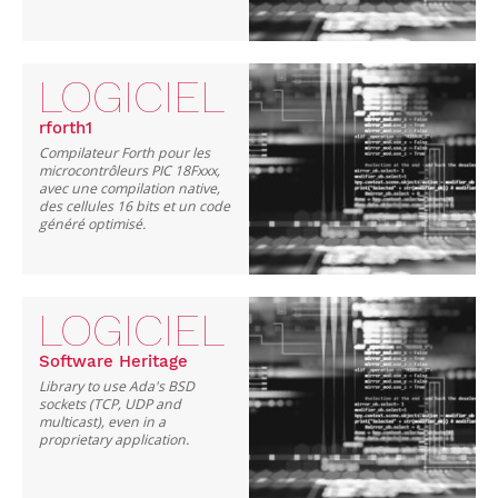
LOGICIEL
rforth1
Compilateur Forth pour les
microcontrôleurs PIC 18Fxxx,
avec une compilation native,
des cellules 16 bits et un code
généré optimisé.
LOGICIEL
Software Heritage
Library to use Ada's BSD
sockets (TCP, UDP and
multicast), even in a
proprietary application.