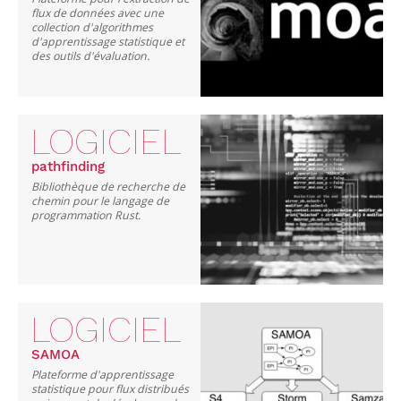
flux de données avec une
collection d'algorithmes
d'apprentissage statistique et
des outils d'évaluation.
LOGICIEL
pathfinding
Bibliothèque de recherche de
chemin pour le langage de
programmation Rust.
LOGICIEL
SAMOA
Plateforme d'apprentissage
statistique pour flux distribués