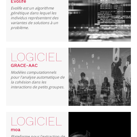
Evolife
Evolife est un algorithme
génétique dans lequel les
individus représentent des
variantes de solutions à un
problème.
LOGICIEL
GRACE-AAC
Modèles computationnels
pour l'analyse automatique de
la cohésion dans les
interactions de petits groupes.
LOGICIEL
moa
Plateforme pour l'extraction de