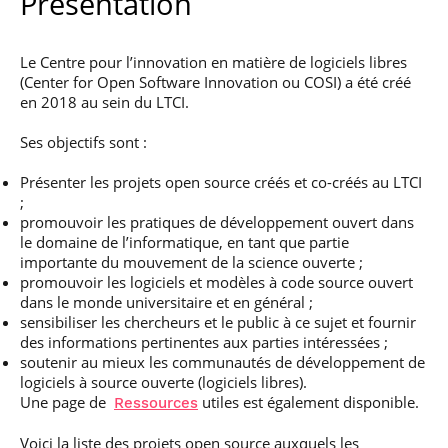
Présentation
professionnel
Je suis élève en
Artificielle en
S’engager à Télécom
Corps des Mines
Parcours Numérique
situation de
alternance
Paris
• Journaliste
Responsable
Parcours Talents : un
handicap, comment
(admissions closes)
Numérique
Double Diplôme
Le Centre pour l’innovation en matière de logiciels libres
faire ?
responsable : nos
Enquête 1er emploi
• Diplômé
donnant accès aux
Expert
(Center for Open Software Innovation ou COSI) a été créé
élèves impliqués
Corps techniques de
Vous êtes admis,
cybersécurité des
en 2018 au sein du LTCI.
• Créateur d’entreprise
l’État
préparez votre
réseaux et des
arrivée
systèmes
Ses objectifs sont :
d’information
Financement
Présenter les projets open source créés et co-créés au LTCI
Intelligence
Entreprises &
;
Artificielle – Expert
solutions Mastère
promouvoir les pratiques de développement ouvert dans
Data & MLops
Spécialisé
le domaine de l’informatique, en tant que partie
Intelligence
importante du mouvement de la science ouverte ;
Brochures &
Artificielle
promouvoir les logiciels et modèles à code source ouvert
contacts
multimodale et
dans le monde universitaire et en général ;
autonome
sensibiliser les chercheurs et le public à ce sujet et fournir
Événements des
formations de
des informations pertinentes aux parties intéressées ;
Mastère Spécialisé
soutenir au mieux les communautés de développement de
logiciels à source ouverte (logiciels libres).
Une page de
utiles est également disponible.
Ressources
Voici la liste des projets open source auxquels les