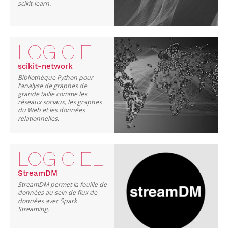
scikit-learn.
LOGICIEL
scikit-network
Bibliothèque Python pour
l’analyse de graphes de
grande taille comme les
réseaux sociaux, les graphes
du Web et les données
relationnelles.
LOGICIEL
StreamDM
StreamDM permet la fouille de
données au sein de flux de
données avec Spark
Streaming.