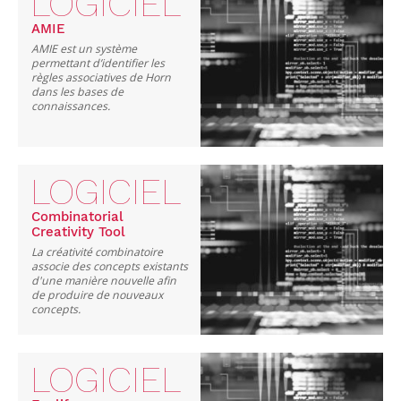
LOGICIEL
AMIE
AMIE est un système
permettant d’identifier les
règles associatives de Horn
dans les bases de
connaissances.
LOGICIEL
Combinatorial
Creativity Tool
La créativité combinatoire
associe des concepts existants
d'une manière nouvelle afin
de produire de nouveaux
concepts.
LOGICIEL