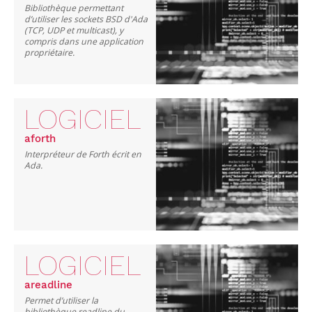
Bibliothèque permettant
d’utiliser les sockets BSD d'Ada
(TCP, UDP et multicast), y
compris dans une application
propriétaire.
LOGICIEL
aforth
Interpréteur de Forth écrit en
Ada.
LOGICIEL
areadline
Permet d’utiliser la
bibliothèque readline du