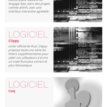
langage Ada, dans des projets
comme aforth, avec une
interface interactive agréable.
LOGICIEL
Clippy
Linter officiel de Rust. Clippy
propose toute une série de
linters supplémentaires pour
aider ses utilisateurs à écrire
un code Rust plus correct et
plus idiomatique.
LOGICIEL
Coq