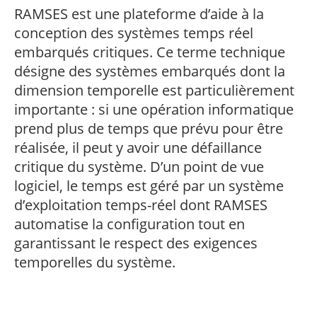
professionnel
Je suis élève en
Artificielle en
S’engager à Télécom
RAMSES est une plateforme d’aide à la
Corps des Mines
Parcours Numérique
situation de
alternance
Paris
• Journaliste
Responsable
Parcours Talents : un
conception des systèmes temps réel
handicap, comment
(admissions closes)
Numérique
Double Diplôme
faire ?
responsable : nos
embarqués critiques. Ce terme technique
Enquête 1er emploi
• Diplômé
donnant accès aux
Expert
élèves impliqués
Corps techniques de
Vous êtes admis,
désigne des systèmes embarqués dont la
cybersécurité des
• Créateur d’entreprise
l’État
préparez votre
réseaux et des
dimension temporelle est particulièrement
arrivée
systèmes
importante : si une opération informatique
d’information
Financement
prend plus de temps que prévu pour être
Intelligence
Entreprises &
Artificielle – Expert
réalisée, il peut y avoir une défaillance
solutions Mastère
Data & MLops
critique du système. D’un point de vue
Spécialisé
Intelligence
logiciel, le temps est géré par un système
Brochures &
Artificielle
d’exploitation temps-réel dont RAMSES
contacts
multimodale et
autonome
automatise la configuration tout en
Événements des
garantissant le respect des exigences
formations de
Mastère Spécialisé
temporelles du système.