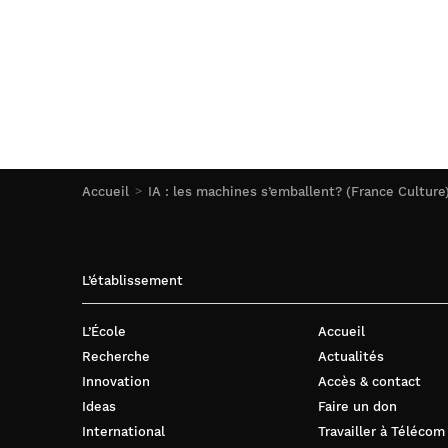
Accueil
IA : les machines s’emballent? (France Culture
L’établissement
L’École
Accueil
Recherche
Actualités
Innovation
Accès & contact
Ideas
Faire un don
International
Travailler à Télécom