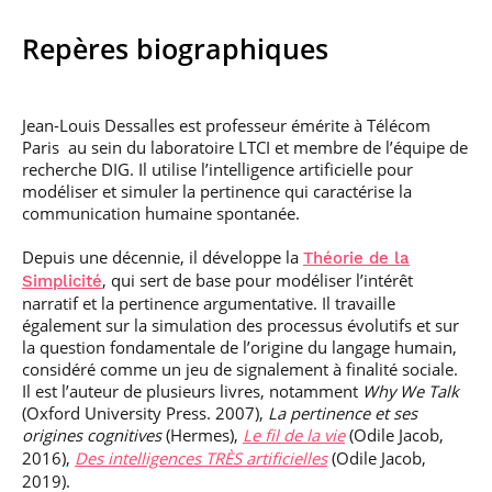
doctorat
hommes
Cyberdéfense
Les sciences
situation de
Transition
• Chercheur
humaines et sociales
handicap, comment
Intégrer un Mastère
Débouchés et
Repères biographiques
Executive MS Data
écologique
Sport (fr)
faire ?
Spécialisé
devenir
& Intelligence
Handicap
• Entreprise
Mobilité en France
professionnel
Je suis élève en
Artificielle en
S’engager à Télécom
Corps des Mines
Parcours Numérique
situation de
alternance
Paris
• Journaliste
Responsable
Parcours Talents : un
handicap, comment
(admissions closes)
Jean-Louis Dessalles est professeur émérite à Télécom
Numérique
Double Diplôme
faire ?
responsable : nos
Paris au sein du laboratoire LTCI et membre de l’équipe de
Enquête 1er emploi
• Diplômé
donnant accès aux
Expert
élèves impliqués
recherche DIG. Il utilise l’intelligence artificielle pour
Corps techniques de
Vous êtes admis,
cybersécurité des
modéliser et simuler la pertinence qui caractérise la
• Créateur d’entreprise
l’État
préparez votre
réseaux et des
communication humaine spontanée.
arrivée
systèmes
d’information
Financement
Depuis une décennie, il développe la
Théorie de la
Intelligence
, qui sert de base pour modéliser l’intérêt
Simplicité
Entreprises &
Artificielle – Expert
narratif et la pertinence argumentative. Il travaille
solutions Mastère
Data & MLops
également sur la simulation des processus évolutifs et sur
Spécialisé
la question fondamentale de l’origine du langage humain,
Intelligence
Brochures &
considéré comme un jeu de signalement à finalité sociale.
Artificielle
contacts
Il est l’auteur de plusieurs livres, notamment
multimodale et
Why We Talk
autonome
(Oxford University Press. 2007),
La pertinence et ses
Événements des
origines cognitives
(Hermes),
Le fil de la vie
(Odile Jacob,
formations de
2016),
Des intelligences TRÈS artificielles
(Odile Jacob,
Mastère Spécialisé
2019).