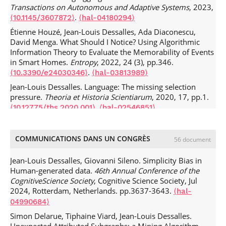
Transactions on Autonomous and Adaptive Systems
, 2023,
.
⟨10.1145/3607872⟩
⟨hal-04180294⟩
Étienne Houzé, Jean-Louis Dessalles, Ada Diaconescu,
David Menga. What Should I Notice? Using Algorithmic
Information Theory to Evaluate the Memorability of Events
in Smart Homes.
Entropy
, 2022, 24 (3), pp.346.
.
⟨10.3390/e24030346⟩
⟨hal-03813989⟩
Jean-Louis Dessalles. Language: The missing selection
pressure.
Theoria et Historia Scientiarum
, 2020, 17, pp.1.
.
⟨10.12775/ths.2020.001⟩
⟨hal-02546851⟩
Jean-Louis Dessalles. From Reflex to Reflection: Two Tricks
AI Could Learn from Us.
Philosophies
, 2019, 4 (2), pp.27.
COMMUNICATIONS DANS UN CONGRÈS
56 document
.
⟨10.3390/philosophies4020027⟩
⟨hal-02288062⟩
Jean-Louis Dessalles. Self-sacrifice as social signal
Jean-Louis Dessalles, Giovanni Sileno. Simplicity Bias in
(Commentary on H. Whitehouse: Dying for the group:
Human-generated data.
46th Annual Conference of the
Towards a general theory of extreme self-sacrifice).
CognitiveScience Society
, Cognitive Science Society, Jul
Behavioral and Brain Sciences
, 2018, 41, pp.e200.
⟨hal-
2024, Rotterdam, Netherlands. pp.3637-3643.
⟨hal-
02287922⟩
04990684⟩
Jean-Louis Dessalles. Remembered events are unexpected
Simon Delarue, Tiphaine Viard, Jean-Louis Dessalles.
(Commentary on Mahr \& Csibra: Why do we remember?