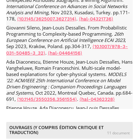
Unexpected Attributed Subgraphs: a Mining Algorithm.
The communicative function of episodic memory).
International Conference on Advances in Social Networks
Behavioral and Brain Sciences
, 2018, 41, pp.22.
Analysis and Mining
, Nov 2023, Kusadasi, Turkey. pp.171-
.
⟨10.1017/S0140525X17001315⟩
⟨hal-02287760⟩
178,
.
⟨10.1145/3625007.3627314⟩
⟨hal-04321736⟩
Jean-Louis Dessalles. Un phénomène biologique unique.
Giovanni Sileno, Jean-Louis Dessalles. From Probabilistic
Textes et documents pour la classe
, 2016, 1106, pp.52-57.
Programming to Complexity-based Programming.
26th
⟨hal-02287834⟩
European Conference on Artificial Intelligence ECAI 2023
,
Sep 2023, Kraków, Poland. pp.304-317,
Jean-Louis Dessalles. L'émergence du sens au cours de
⟨10.1007/978-3-
l'évolution.
Langages
.
, 2016, 201, pp.129-142.
031-50485-3_32⟩
⟨hal-04464156⟩
⟨hal-
02287312⟩
Ada Diaconescu, Etienne Houze, Jean-Louis Dessalles, Hans
Vangheluwe, Romain Franceschini. Multi-scale model-
Jean-Louis Dessalles. Comment nous optimisons nos
based explanations for cyber-physical systems.
MODELS
signaux sociaux.
La Recherche
, 2014, 494, pp.56-59.
⟨hal-
'22: ACM/IEEE 25th International Conference on Model
02286985⟩
Driven Engineering : Companion Proceedings Languages
Antoine Saillenfest, Jean-Louis Dessalles. Can believable
and Systems
, Oct 2022, Montreal Quebec, Canada. pp.684-
characters act unexpectedly?.
Literary and Linguistic
691,
.
⟨10.1145/3550356.3561554⟩
⟨hal-04362328⟩
Computing
, 2014, 29 (4), pp.606-620.
Etienne Houze, Ada Diaconescu, Jean-Louis Dessalles,
.
⟨10.1093/llc/fqu042⟩
⟨hal-01072219⟩
David Menga. A generic and modular reference
Jean-Louis Dessalles. Optimal investment in social signals.
architecture for self-explainable smart homes.
2022 IEEE
Evolution
, 2014, 68 (6), pp.1640-1650.
.
⟨10.1111/evo.12378⟩
International Conference on Autonomic Computing and
OUVRAGES (Y COMPRIS ÉDITION CRITIQUE ET
⟨hal-02286932⟩
TRADUCTION)
Self-Organizing Systems (ACSOS)
, Sep 2022, Califonia,
11 document