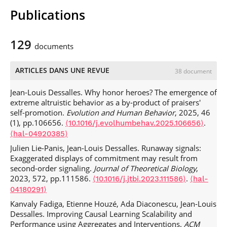
Publications
129
documents
ARTICLES DANS UNE REVUE
38 document
Jean-Louis Dessalles. Why honor heroes? The emergence of
extreme altruistic behavior as a by-product of praisers'
self-promotion.
Evolution and Human Behavior
, 2025, 46
(1), pp.106656.
.
⟨10.1016/j.evolhumbehav.2025.106656⟩
⟨hal-04920385⟩
Julien Lie-Panis, Jean-Louis Dessalles. Runaway signals:
Exaggerated displays of commitment may result from
second-order signaling.
Journal of Theoretical Biology
,
2023, 572, pp.111586.
.
⟨10.1016/j.jtbi.2023.111586⟩
⟨hal-
04180291⟩
Kanvaly Fadiga, Etienne Houzé, Ada Diaconescu, Jean-Louis
Dessalles. Improving Causal Learning Scalability and
Performance using Aggregates and Interventions.
ACM