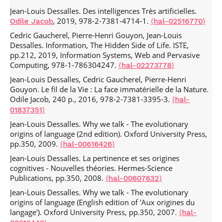
United States. pp.101-110,
Jean-Louis Dessalles. Review of: The evolution of human
.
language: Biolinguistic perspectives (R. Larson et al., CUP,
⟨10.1109/ACSOS55765.2022.00028⟩
Jean-Louis Dessalles. Des intelligences Très artificielles.
⟨hal-04362167⟩
2010).
Language
, 2011, 87 (2), pp.411-414.
, 2019, 978-2-7381-4714-1.
Odile Jacob
⟨hal-02516770⟩
Etienne Houze, Ada Diaconescu, Jean-Louis Dessalles.
.
⟨10.1353/lan.2011.0042⟩
⟨hal-02286881⟩
Using Decentralised Conflict-Abduction-Negation in Policy-
Cedric Gaucherel, Pierre-Henri Gouyon, Jean-Louis
making.
1st Workshop on Agent-based Modeling and
Jean-Louis Dessalles. Sharing cognitive dissonance as a
Dessalles. Information, The Hidden Side of Life. ISTE,
Policy-Making (AMPM2021)
, Dec 2021, Vulnius, Lithuania.
way to reach social harmony.
Social Science Information
,
pp.212, 2019, Information Systems, Web and Pervasive
2011, 50 (1), pp.116-127.
⟨hal-04362362⟩
Computing, 978-1-786304247.
⟨hal-00616429⟩
⟨hal-02273778⟩
Kanvaly Fadiga, Ada Diaconescu, Jean-Louis Dessalles,
Jean-Louis Dessalles. Reasoning as a lie detection device
Jean-Louis Dessalles, Cedric Gaucherel, Pierre-Henri
Etienne Houze. To do or not to do: finding causal relations
(Commentary on Mercier and Sperber:'Why do humans
Gouyon. Le fil de la Vie : La face immatérielle de la Nature.
in smart homes.
2021 IEEE International Conference on
reason? Arguments for an argumentative theory').
Odile Jacob, 240 p., 2016, 978-2-7381-3395-3.
⟨hal-
Autonomic Computing and Self-Organizing Systems
Behavioral and Brain Sciences
, 2011, 34 (2), pp.76-77.
01837351⟩
(ACSOS)
, Sep 2021, Washington, France. pp.110-119,
⟨hal-00614793⟩
Jean-Louis Dessalles. Why we talk - The evolutionary
.
⟨10.1109/ACSOS52086.2021.00030⟩
⟨hal-03814048⟩
Jean-Louis Dessalles. In praise of resemblance: Human
origins of language (2nd edition). Oxford University Press,
Pierre Alexandre Murena, Marie Al-Ghossein, Jean-Louis
communicational universals as basis for mutual
pp.350, 2009.
⟨hal-00616426⟩
Dessalles, Antoine Cornuéjols. Solving analogies on words
acceptance.
Generalized Science of Humanity Series
, 2010,
Jean-Louis Dessalles. La pertinence et ses origines
based on minimal complexity transformation.
International
5, pp.65-73.
⟨hal-00616428⟩
cognitives - Nouvelles théories. Hermes-Science
Joint Conference on Artificial Intelligence (IJCAI-2020)
, Jan
Jean-Louis Dessalles. Et si la coopération était un mythe ?
Publications, pp.350, 2008.
⟨hal-00607632⟩
2021, Kyoto, Japan. pp.1848-1854.
⟨hal-02867163⟩
Un pilier des sciences sociales ébranlé par la simulation.
Jean-Louis Dessalles. Why we talk - The evolutionary
Etienne Houze, Ada Diaconescu, Jean-Louis Dessalles,
Nouvelles perspectives en sciences sociales
, 2010, 5 (2),
origins of language (English edition of 'Aux origines du
David Menga, Mathieu Schumann. A Decentralized
pp.79-89.
⟨hal-00607633⟩
langage'). Oxford University Press, pp.350, 2007.
⟨hal-
Approach to Explanatory Artificial Intelligence for
Jean-Louis Dessalles, Edouard Machery, Fiona Cowie, Jason