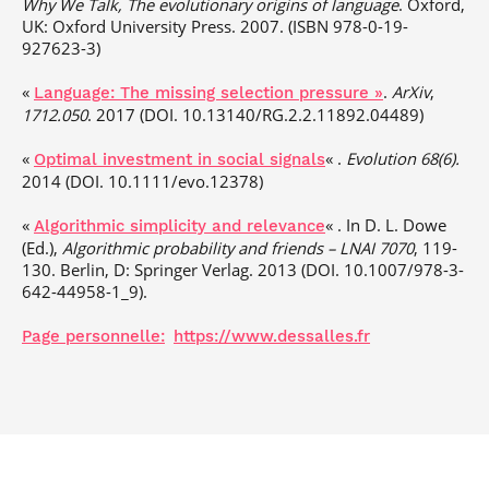
Why We Talk, The evolutionary origins of language
. Oxford,
UK: Oxford University Press. 2007.
(ISBN
978-0-19-
927623-3
)
«
.
ArXiv
,
Language: The missing selection pressure »
1712.050
. 2017
(DOI. 10.13140/RG.2.2.11892.04489)
«
« .
Evolution 68(6).
Optimal investment in social signals
2014
(DOI. 10.1111/evo.12378)
«
« . In D. L. Dowe
Algorithmic simplicity and relevance
(Ed.),
Algorithmic probability and friends – LNAI 7070
, 119-
130. Berlin, D: Springer Verlag. 2013
(DOI. 10.1007/978-3-
642-44958-1_9).
Page personnelle:
https://www.dessalles.fr