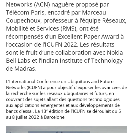
professionnel
Je suis élève en
Artificielle en
Networks (ACN)
naguère proposé par
S’engager à Télécom
Corps des Mines
Parcours Numérique
situation de
alternance
Paris
• Journaliste
Responsable
Télécom Paris, encadré par
Marceau
Parcours Talents : un
handicap, comment
(admissions closes)
Numérique
Double Diplôme
faire ?
Coupechoux
, professeur à l’équipe
Réseaux,
responsable : nos
Enquête 1er emploi
• Diplômé
donnant accès aux
Expert
élèves impliqués
Mobilité et Services (RMS)
, ont été
Corps techniques de
Vous êtes admis,
cybersécurité des
• Créateur d’entreprise
l’État
préparez votre
réseaux et des
récompensés d’un Excellent Paper Award à
arrivée
systèmes
l’occasion de l’
ICUFN 2022
. Les résultats
d’information
Financement
sont le fruit d’une collaboration avec
Nokia
Intelligence
Bell Labs
et l’
Indian Institute of Technology
Entreprises &
Artificielle – Expert
solutions Mastère
Data & MLops
de Madras
.
Spécialisé
Intelligence
Brochures &
L’International Conference on Ubiquitous and Future
Artificielle
contacts
multimodale et
Networks (ICUFN) a pour objectif d’exposer les avancées de
autonome
la recherche sur les réseaux ubiquitaires et futurs, en
Événements des
couvrant des sujets allant des questions technologiques
formations de
aux applications émergentes et aux développements de
Mastère Spécialisé
bancs d’essai. La 13
édition de l’ICUFN se déroulait du 5
e
au 8 juillet 2022 à Barcelone.