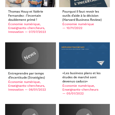
Pourquoi il faut revoir les
Thomas Houy et Valérie
outils d’aide à la décision
Fernandez : l'incertain
(Harvard Business Review)
doublement primé !
Économie numérique
Économie numérique,
— 10/11/2022
Enseignants-chercheurs,
Innovation
— 07/07/2023
«Les business plans et les
Entreprendre par temps
études de marché sont
d’incertitude (Stratégies)
devenus caducs»
Économie numérique,
Enseignants-chercheurs,
Économie numérique,
Innovation
— 06/01/2022
Enseignants-chercheurs
— 05/01/2022