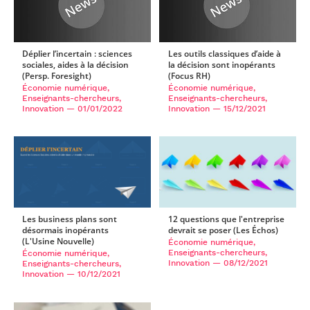
Déplier l’incertain : sciences
Les outils classiques d’aide à
sociales, aides à la décision
la décision sont inopérants
(Persp. Foresight)
(Focus RH)
Économie numérique,
Économie numérique,
Enseignants-chercheurs,
Enseignants-chercheurs,
Innovation
— 01/01/2022
Innovation
— 15/12/2021
Les business plans sont
12 questions que l'entreprise
désormais inopérants
devrait se poser (Les Échos)
(L'Usine Nouvelle)
Économie numérique,
Enseignants-chercheurs,
Économie numérique,
Innovation
— 08/12/2021
Enseignants-chercheurs,
Innovation
— 10/12/2021