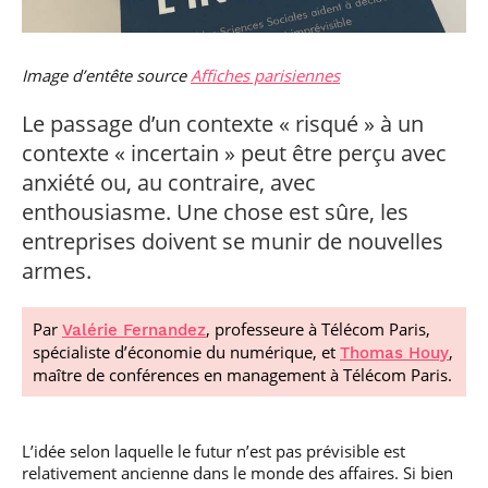
professionnel
Je suis élève en
Artificielle en
S’engager à Télécom
Corps des Mines
Parcours Numérique
situation de
alternance
Paris
• Journaliste
Responsable
Parcours Talents : un
handicap, comment
(admissions closes)
Numérique
Double Diplôme
faire ?
Image d’entête source
Affiches parisiennes
responsable : nos
Enquête 1er emploi
• Diplômé
donnant accès aux
Expert
élèves impliqués
Corps techniques de
Vous êtes admis,
cybersécurité des
Le passage d’un contexte « risqué » à un
• Créateur d’entreprise
l’État
préparez votre
réseaux et des
arrivée
systèmes
contexte « incertain » peut être perçu avec
d’information
anxiété ou, au contraire, avec
Financement
Intelligence
enthousiasme. Une chose est sûre, les
Entreprises &
Artificielle – Expert
entreprises doivent se munir de nouvelles
solutions Mastère
Data & MLops
Spécialisé
armes.
Intelligence
Brochures &
Artificielle
contacts
multimodale et
Par
, professeure à Télécom Paris,
Valérie Fernandez
autonome
spécialiste d’économie du numérique, et
,
Événements des
Thomas Houy
formations de
maître de conférences en management à Télécom Paris.
Mastère Spécialisé
L’idée selon laquelle le futur n’est pas prévisible est
relativement ancienne dans le monde des affaires. Si bien