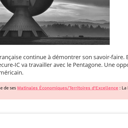
française continue à démontrer son savoir-faire.
ecure-IC va travailler avec le Pentagone. Une oppo
méricain.
ne de ses
: La
Matinales Économiques/Territoires d’Excellence