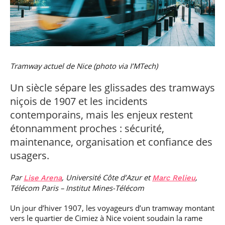
professionnel
Je suis élève en
Artificielle en
S’engager à Télécom
Corps des Mines
Parcours Numérique
situation de
alternance
Paris
• Journaliste
Responsable
Parcours Talents : un
handicap, comment
(admissions closes)
Numérique
Double Diplôme
faire ?
responsable : nos
Enquête 1er emploi
• Diplômé
donnant accès aux
Expert
élèves impliqués
Corps techniques de
Vous êtes admis,
cybersécurité des
• Créateur d’entreprise
l’État
préparez votre
réseaux et des
Tramway actuel de Nice (photo via I’MTech)
arrivée
systèmes
d’information
Financement
Un siècle sépare les glissades des tramways
Intelligence
niçois de 1907 et les incidents
Entreprises &
Artificielle – Expert
solutions Mastère
Data & MLops
contemporains, mais les enjeux restent
Spécialisé
étonnamment proches : sécurité,
Intelligence
Brochures &
Artificielle
maintenance, organisation et confiance des
contacts
multimodale et
usagers.
autonome
Événements des
formations de
Par
, Université Côte d’Azur et
,
Lise Arena
Marc Relieu
Mastère Spécialisé
Télécom Paris – Institut Mines-Télécom
Un jour d’hiver 1907, les voyageurs d’un tramway montant
vers le quartier de Cimiez à Nice voient soudain la rame