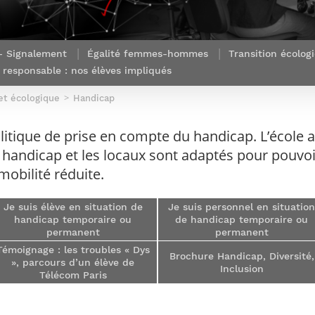
Corps des Mines
recherche &
communication
Soutien à la
Financement
Nos offres
innovation
Parcours Talents : un Double Diplôme
Modélisation
Mécénat
mobilité
d’emplois
donnant accès aux Corps techniques
mathématique
Entreprises & solutions Mastère
enseignement et
Rapport d’activité
Alumni
de l’État
Spécialisé
recherche
 - Signalement
Égalité femmes-hommes
Transition écolog
de la recherche à
Témoignages
Nos offres
Télécom Paris :
responsable : nos élèves impliqués
Brochures & contacts
Alumni
d’emplois
rétrospective
Prix des
administratifs et
 et écologique
Événements des formations de
Handicap
Technologies
techniques
Mastère Spécialisé
Numériques
Nos avantages
Nos engagements
tique de prise en compte du handicap. L’école ac
sociétaux
de handicap et les locaux sont adaptés pour pouvo
mobilité réduite.
Je suis élève en situation de
Je suis personnel en situatio
handicap temporaire ou
de handicap temporaire ou
permanent
permanent
Témoignage : les troubles « Dys
Brochure Handicap, Diversité,
», parcours d’un élève de
Inclusion
Télécom Paris