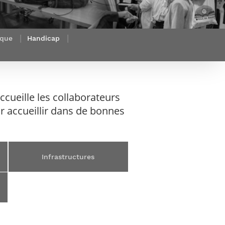
et d’emplois
Focus
Newsroom
Transferts
Agenda
technologiques et
Pressroom
ique
Handicap
valorisation
Newsletters
RSS
cueille les collaborateurs
ir accueillir dans de bonnes
n
Infrastructures