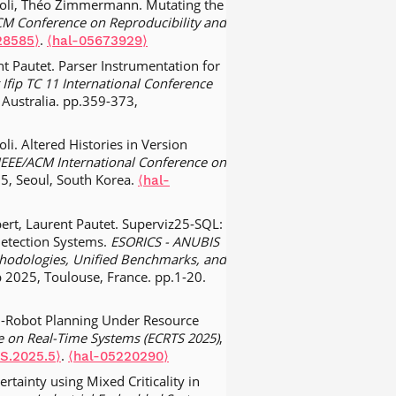
iroli, Théo Zimmermann. Mutating the
⟨hal-02287624⟩
M Conference on Reproducibility and
uce the static energy consumption of
.
28585⟩
⟨hal-05673929⟩
191.
.
⟨10.1007/s11241-014-9207-7⟩
t Pautet. Parser Instrumentation for
 Ifip TC 11 International Conference
ty mode change in time-triggered
, Australia. pp.359-373,
35 (2), pp.133-137.
⟨cea-01844456⟩
ntation and verification of MILS
li. Altered Histories in Version
99-816.
IEEE/ACM International Conference on
.
⟨10.1002/spe.1151⟩
⟨hal-
5, Seoul, South Korea.
⟨hal-
Jimmy Lalande, et al.. Flex-eWare: a
Embedded Distributed Systems.
ert, Laurent Pautet. Superviz25-SQL:
Detection Systems.
.
ESORICS - ANUBIS
.
⟨10.1002/spe.1143⟩
⟨inria-
hodologies, Unified Benchmarks, and
p 2025, Toulouse, France. pp.1-20.
rank Singhoff, et al.. Validate,
a Letters
, 2009, 29 (3), pp.31-44.
ti-Robot Planning Under Resource
 on Real-Time Systems (ECRTS 2025)
,
odel driven code generation for
.
S.2025.5⟩
⟨hal-05220290⟩
, 2009, 6 (3), pp.10:1-10:5.
⟨hal-
tainty using Mixed Criticality in