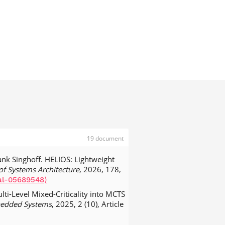
19 document
ank Singhoff. HELIOS: Lightweight
of Systems Architecture
, 2026, 178,
al-05689548⟩
lti-Level Mixed-Criticality into MCTS
bedded Systems
, 2025, 2 (10), Article