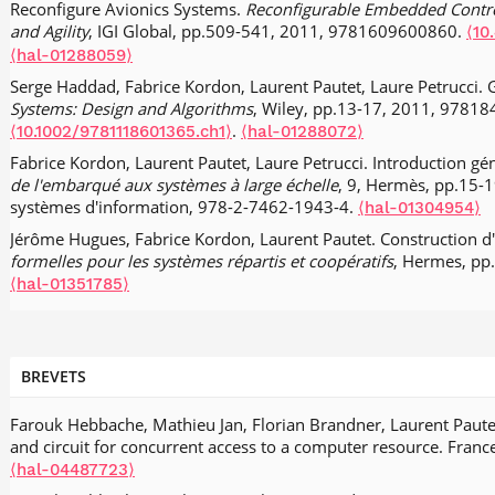
Reconfigure Avionics Systems.
Reconfigurable Embedded Control 
Romain Gratia, Thomas Robert, Laurent Pautet. Generalized mixe
and Agility
, IGI Global, pp.509-541, 2011, 9781609600860.
⟨10
RUN.
23rd International Conference on Real-Time Networks and
⟨hal-01288059⟩
France, France. pp.267-276,
.
⟨10.1145/2834848.2834873⟩
⟨hal
Serge Haddad, Fabrice Kordon, Laurent Pautet, Laure Petrucci. 
Romain Gratia, Thomas Robert, Laurent Pautet. Scheduling of mi
Systems: Design and Algorithms
, Wiley, pp.13-17, 2011, 9781
2015 IEEE 20th Conference on Emerging Technologies & Factory
.
⟨10.1002/9781118601365.ch1⟩
⟨hal-01288072⟩
Luxembourg, Luxembourg. pp.1-8,
⟨10.1109/ETFA.2015.730148
Fabrice Kordon, Laurent Pautet, Laure Petrucci. Introduction gé
Smail Rahmoun, Etienne Borde, Laurent Pautet. Automatic sele
de l'embarqué aux systèmes à large échelle
, 9, Hermès, pp.15-1
transformations alternatives using evolutionary algorithms.
ECS
systèmes d'information, 978-2-7462-1943-4.
⟨hal-01304954⟩
Dubrovnik/Cavtat, Croatia. pp.25:1-25:7.
⟨hal-02292448⟩
Jérôme Hugues, Fabrice Kordon, Laurent Pautet. Construction d'un
Frank Singhoff, Alain Plantec, Stéphane Rubini, Hai-Nam Tran, Vi
formelles pour les systèmes répartis et coopératifs
, Hermes, pp
Time Scheduling Analysis with Cheddar.
9ème édition de l’Ecole
⟨hal-01351785⟩
Rennes, France.
⟨hal-01166136⟩
Cuauhtemoc Castellanos, Etienne Borde, Laurent Pautet, Sébas
Improving Reusability of Model Transformations by Automating
SEAA
BREVETS
, Aug 2015, Madeira, Portugal. pp.267-274.
⟨hal-0228727
Elie Richa, Etienne Borde, Laurent Pautet. Translating ATL Mod
Farouk Hebbache, Mathieu Jan, Florian Brandner, Laurent Paute
Transformations.
8th International Conference, ICMT 2015, Held a
and circuit for concurrent access to a computer resource. Fran
July 20-21, 2015
, Jul 2015, L'Aquila, Italy. pp.183-198,
⟨10.1007/
⟨hal-04487723⟩
01229113⟩