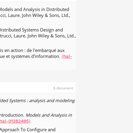
S 2019)
, Jul 2019, Stuttgart, Germany.
Models and Analysis in Distributed
ci, Laure. John Wiley & Sons, Ltd.,
t. Shedding the Shackles of Time-
posium
, Dec 2018, Nashville, France.
Distributed Systems Design and
rucci, Laure. John Wiley & Sons, Ltd.,
i-Periodic Mixed-Criticality DAGs on
um (RTSS 2018)
, Dec 2018, Nashville,
is en action : de l'embarqué aux
que et systèmes d'information.
⟨hal-
hancement and analysis for mixed-
t in Europe Conference & Exhibition
643⟩
et. Dynamic Arbitration of Memory
 Theory and Technology for Real-
6 document
39⟩
c Graph Scheduling for Mixed-
ed Systems : analysis and modeling
ienne, Austria. pp.217-232.
⟨hal-
Introduction.
Models and Analysis in
s Refinement of AADL Models for the
hal-01282495⟩
Gold Coast, Australia. pp.21-30.
 Approach To Configure and