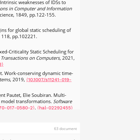
Intrinsic weaknesses of IDSs to
ns in Computer and Information
cience, 1849, pp.122-155.
s for global static scheduling of
, 118, pp.102221.
d-Criticality Static Scheduling for
 Transactions on Computers
, 2021,
3⟩
et. Work-conserving dynamic time-
stems
, 2019,
⟨10.1007/s11241-019-
 Pautet, Elie Soubiran. Multi-
of model transformations.
Software
.
270-017-0580-2⟩
⟨hal-02292455⟩
 AGT and application to a code
18 (1), pp.321-344.
⟨10.1007/s10270-
63 document
 AGT and Application to a Code