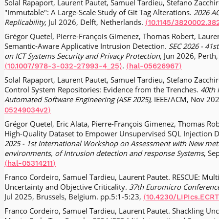
Solal Rapaport, Laurent Pautet, Samuel Tardieu, Stefano Zacch
Generator for Simulink.
Software and Systems Modeling
, 2017.
"Immutable": A Large-Scale Study of Git Tag Alterations.
2026 AC
V. Legout, M. Jan, Laurent Pautet. Scheduling algorithms to red
Replicability
, Jul 2026, Delft, Netherlands.
⟨10.1145/3820002.38
real-time systems.
Experiments in Fluids
, 2015, 56 (3), pp.153-
Grégor Quetel, Pierre-François Gimenez, Thomas Robert, Lauren
⟨cea-01846864⟩
Semantic-Aware Applicative Intrusion Detection.
SEC 2026 - 41st
M. Jan, L. Zaourar, V. Legout, Laurent Pautet. Handling criticali
on ICT Systems Security and Privacy Protection
, Jun 2026, Perth
systems through linear programming.
.
Ada User Journal
, 2014, 
⟨10.1007/978-3-032-27993-4_25⟩
⟨hal-05626967⟩
Julien Delange, Laurent Pautet, Fabrice Kordon. Design, impleme
Solal Rapaport, Laurent Pautet, Samuel Tardieu, Stefano Zacchiro
systems.
Control System Repositories: Evidence from the Trenches.
Software: Practice and Experience
, 2012, 42 (7), pp.7
40th 
Automated Software Engineering (ASE 2025)
, IEEE/ACM, Nov 202
01176409⟩
05249034v2⟩
Mathieu Jan, Christophe Jouvray, Fabrice Kordon, Antonio Kung, 
Flexible MDE-based Solution for Designing and Implementing 
Grégor Quetel, Eric Alata, Pierre-François Gimenez, Thomas Rob
Software: Practice and Experience
High-Quality Dataset to Empower Unsupervised SQL Injection 
, 2012, 42 (12), pp.1467-1494
2025 - 1st International Workshop on Assessment with New met
00628310⟩
environments, of Intrusion detection and response Systems
, Se
Julien Delange, Laurent Pautet, Alain Plantec, Mickael Kerboeuf, F
⟨hal-05314211⟩
Simulate and Implement ARINC653 Systems using the AADL.
Ad
Franco Cordeiro, Samuel Tardieu, Laurent Pautet. RESCUE: Mul
.
⟨10.1145/1653616.1647435⟩
⟨hal-00745370⟩
Uncertainty and Objective Criticality.
37th Euromicro Conference
Etienne Borde, Peter H. Feiler, Gregory Haïk, Laurent Pautet. M
Jul 2025, Brussels, Belgium. pp.5:1-5:23,
⟨10.4230/LIPIcs.ECRT
critical and adaptative embedded systems.
ACM SIGBED Review
Franco Cordeiro, Samuel Tardieu, Laurent Pautet. Shackling Uncer
02286671⟩