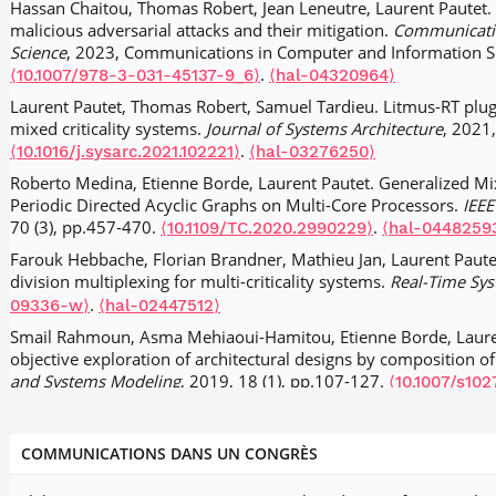
Hassan Chaitou, Thomas Robert, Jean Leneutre, Laurent Pautet. 
malicious adversarial attacks and their mitigation.
Communicatio
Science
, 2023, Communications in Computer and Information S
.
⟨10.1007/978-3-031-45137-9_6⟩
⟨hal-04320964⟩
Laurent Pautet, Thomas Robert, Samuel Tardieu. Litmus-RT plugin
mixed criticality systems.
Journal of Systems Architecture
, 2021
.
⟨10.1016/j.sysarc.2021.102221⟩
⟨hal-03276250⟩
Roberto Medina, Etienne Borde, Laurent Pautet. Generalized Mixe
Periodic Directed Acyclic Graphs on Multi-Core Processors.
IEEE
70 (3), pp.457-470.
.
⟨10.1109/TC.2020.2990229⟩
⟨hal-0448259
Farouk Hebbache, Florian Brandner, Mathieu Jan, Laurent Paut
division multiplexing for multi-criticality systems.
Real-Time Sy
.
09336-w⟩
⟨hal-02447512⟩
Smail Rahmoun, Asma Mehiaoui-Hamitou, Etienne Borde, Laurent
objective exploration of architectural designs by composition 
and Systems Modeling
, 2019, 18 (1), pp.107-127.
⟨10.1007/s10
Elie Richa, Etienne Borde, Laurent Pautet. Translation of ATL to
generator for Simulink.
Software and Systems Modeling
, 2019, 
COMMUNICATIONS DANS UN CONGRÈS
.
017-0607-8⟩
⟨hal-02449688⟩
Elie Richa, Etienne Borde, Laurent Pautet. Translation of ATL to