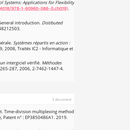
Systems: Applications for Flexibility
d-criticality scheduling based on
.
.4018/978-1-60960-086-0.ch019⟩
 Systems (RTNS '15)
, Nov 2015, Lille
-03629047⟩
General introduction.
Distibuted
xed-criticality systems with RUN.
848212503.
 Automation (ETFA)
, Sep 2015,
.
4⟩
⟨hal-02922757⟩
nérale.
Systèmes répartis en action :
ction and composition of model
9, 2008, Traités IC2 - Informatique et
A Workshops 2015
, Sep 2015,
 intergiciel vérifié.
Méthodes
ncent Gaudel, et al.. Teaching Real-
.265-287, 2006, 2-7462-1447-4.
 d’Eté « Temps Réel »
, Aug 2015,
tien Gardoll, Thomas Vergnaud.
 their Composition.
EUROMICRO-
1⟩
3 document
el Transformations to Algebraic Graph
t. Time-division multiplexing method
s Part of STAF 2015, L'Aquila, Italy,
ce, Patent n° : EP3850486A1. 2019.
.
978-3-319-21155-8_14⟩
⟨hal-