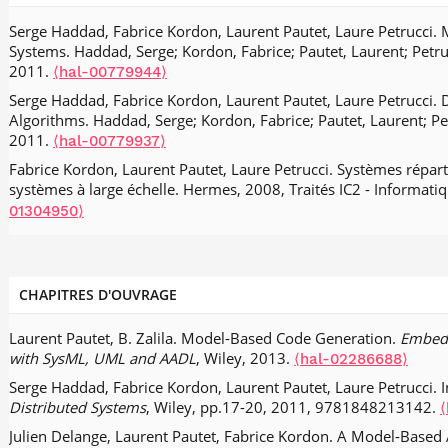
Delays.
31st Euromicro Conference on Real-Time Systems (ECRT
.
⟨10.4230/LIPIcs.ECRTS.2019.19⟩
Serge Haddad, Fabrice Kordon, Laurent Pautet, Laure Petrucci. 
⟨hal-02447339⟩
Systems. Haddad, Serge; Kordon, Fabrice; Pautet, Laurent; Petruc
Farouk Hebbache, Mathieu Jan, Florian Brandner, Laurent Paute
2011.
⟨hal-00779944⟩
Division Multiplexing.
RTSS 2018 - IEEE Real-Time Systems Sym
pp.456-468,
.
Serge Haddad, Fabrice Kordon, Laurent Pautet, Laure Petrucci. 
⟨10.1109/RTSS.2018.00059⟩
⟨hal-01994629⟩
Algorithms. Haddad, Serge; Kordon, Fabrice; Pautet, Laurent; Pet
Roberto Medina, Etienne Borde, Laurent Pautet. Scheduling Mult
2011.
⟨hal-00779937⟩
Multi-Core Architectures.
39th IEEE Real-Time Systems Symposi
TN, United States.
.
Fabrice Kordon, Laurent Pautet, Laure Petrucci. Systèmes répart
⟨10.1109/RTSS.2018.00042⟩
⟨hal-01994627⟩
systèmes à large échelle. Hermes, 2008, Traités IC2 - Informati
Roberto Medina, Etienne Borde, Laurent Pautet. Availability en
01304950⟩
criticality systems on multi-core.
2018 Design, Automation & Tes
(DATE)
, Mar 2018, Dresden, France. pp.1271-1276.
⟨hal-01994
Farouk Hebbache, Mathieu Jan, Florian Brandner, Laurent Paut
Requests with TDM-like Guarantees.
Workshop on Compositional
CHAPITRES D'OUVRAGE
Time Embedded Systems
, Dec 2017, Paris, France.
⟨hal-022877
Roberto Medina, Etienne Borde, Laurent Pautet. Directed Acycli
Laurent Pautet, B. Zalila. Model-Based Code Generation.
Embedd
Criticality Systems.
Reliable Software Technologies
, Jun 2017, V
with SysML, UML and AADL
, Wiley, 2013.
⟨hal-02286688⟩
01995010⟩
Serge Haddad, Fabrice Kordon, Laurent Pautet, Laure Petrucci. 
Smail Rahmoun, Etienne Borde, Laurent Pautet. Multi-objective
Distributed Systems
, Wiley, pp.17-20, 2011, 9781848213142.
⟨
Synthesis Embedded Systems (mu-RAMSES).
ICECCS
, Dec 2015, 
Julien Delange, Laurent Pautet, Fabrice Kordon. A Model-Based
⟨hal-02292449⟩