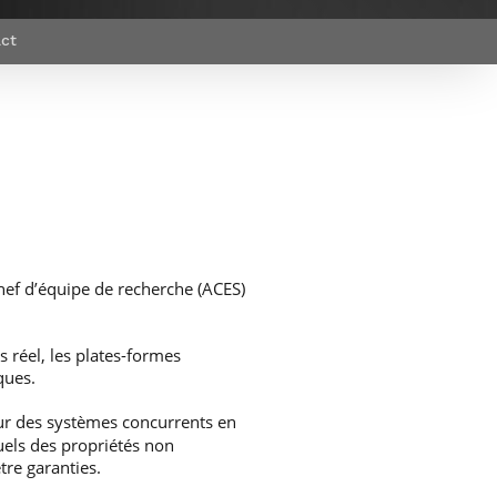
et d’emplois
Focus
Newsroom
ct
Transferts
Agenda
technologiques et
Pressroom
valorisation
Newsletters
RSS
hef d’équipe de recherche (ACES)
 réel, les plates-formes
ques.
our des systèmes concurrents en
uels des propriétés non
tre garanties.