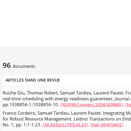
96
documents
ARTICLES DANS UNE REVUE
Ruizhe Qiu, Thomas Robert, Samuel Tardieu, Laurent Pautet, Fr
real-time scheduling with energy readiness guarantees.
Journal 
pp.1038856-1:1038856-10.
.
⟨10.1016/j.sysarc.2026.103885⟩
⟨h
Franco Cordeiro, Samuel Tardieu, Laurent Pautet. Integrating Mu
for Robust Resource Management.
Leibniz Transactions on Em
No. 1, pp. 1:1-1:23.
.
⟨10.4230/LITES.10.2.1⟩
⟨hal-05470402⟩