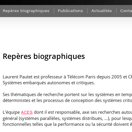
Corps des Mines
recherche &
communication
Soutien à la
Financement
Nos offres
innovation
Parcours Talents : un Double Diplôme
Modélisation
Mécénat
mobilité
Repères biographiques
Publications
Actualités
Conta
d’emplois
donnant accès aux Corps techniques
mathématique
Entreprises & solutions Mastère
enseignement et
Rapport d’activité
Alumni
de l’État
Spécialisé
recherche
de la recherche à
Témoignages
Nos offres
Télécom Paris :
Brochures & contacts
Alumni
d’emplois
rétrospective
Prix des
administratifs et
Événements des formations de
Technologies
techniques
Mastère Spécialisé
Numériques
Nos avantages
Repères biographiques
Nos engagements
sociétaux
Laurent Pautet est professeur à Télécom Paris depuis 2005 et C
Systèmes embarqués autonomes et critiques.
Ses thématiques de recherche portent sur les systèmes en temps
déterministes et les processus de conception des systèmes criti
L’équipe
dont il est responsable, axe ses recherches aut
ACES
général (systèmes parallèles, systèmes distribués, …), pour lesq
fonctionnelles telles que la performance ou la sécurité doivent ê