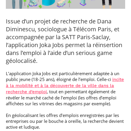
professionnel
Je suis élève en
Artificielle en
S’engager à Télécom
Corps des Mines
Parcours Numérique
situation de
alternance
Paris
• Journaliste
Responsable
Parcours Talents : un
handicap, comment
(admissions closes)
Numérique
Double Diplôme
faire ?
Issue d’un projet de recherche de Dana
responsable : nos
Enquête 1er emploi
• Diplômé
donnant accès aux
Expert
élèves impliqués
Corps techniques de
Diminescu, sociologue à Télécom Paris, et
Vous êtes admis,
cybersécurité des
• Créateur d’entreprise
l’État
préparez votre
réseaux et des
accompagnée par la SATT Paris-Saclay,
arrivée
systèmes
l’application Joka Jobs permet la réinsertion
d’information
Financement
dans l’emploi à l’aide d’un serious game
Intelligence
Entreprises &
géolocalisé.
Artificielle – Expert
solutions Mastère
Data & MLops
Spécialisé
L’application Joka Jobs est particulièrement adaptée à un
Intelligence
Brochures &
public jeune (18-25 ans), éloigné de l’emploi. Celle-ci
incite
Artificielle
contacts
multimodale et
à la mobilité et à la découverte de la ville dans la
autonome
, tout en permettant également de
recherche d’emploi
Événements des
révéler le marché caché de l’emploi (les offres d’emploi
formations de
affichées sur les vitrines des magasins par exemple).
Mastère Spécialisé
En géolocalisant les offres d’emplois enregistrées par les
entreprises ou par le bouche à oreille, la recherche devient
active et ludique.